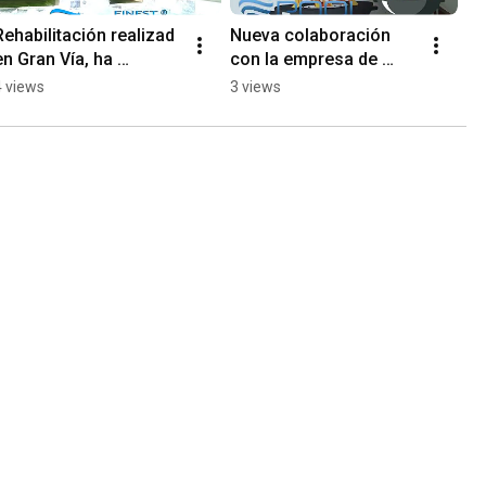
Rehabilitación realizad 
Nueva colaboración 
en Gran Vía, ha 
con la empresa de 
quedado espectacular.
Barbacoas: BARBACOA 
4 views
3 views
IBERICA