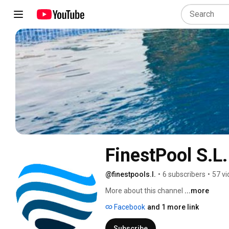
FinestPool S.L.
@finestpools.l.
•
6 subscribers
•
57 v
More about this channel
...more
Facebook
and 1 more link
Subscribe