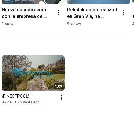
Nueva colaboración 
Rehabilitación realizad 
con la empresa de 
en Gran Vía, ha 
Barbacoas: BARBACOA 
quedado espectacular.
1 view
9 views
IBERICA
1:09
¡FINESTPOOL!
46 views
•
3 years ago