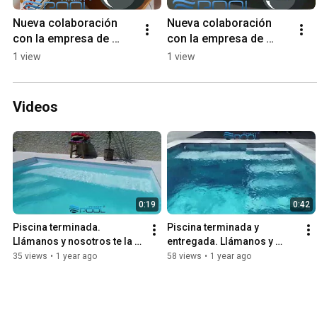
Nueva colaboración 
Nueva colaboración 
con la empresa de 
con la empresa de 
Barbacoas: BARBACOA 
Barbacoas: BARBACOA 
1 view
1 view
IBERICA
IBERICA
Videos
0:19
0:42
Piscina terminada. 
Piscina terminada y 
Llámanos y nosotros te la 
entregada. Llámanos y 
hacemos
nosotros te la hacemos
35 views
•
1 year ago
58 views
•
1 year ago