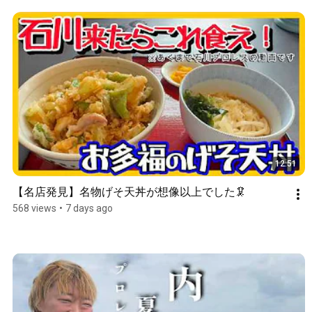
12:51
【名店発見】名物げそ天丼が想像以上でした🦑
568 views
•
7 days ago