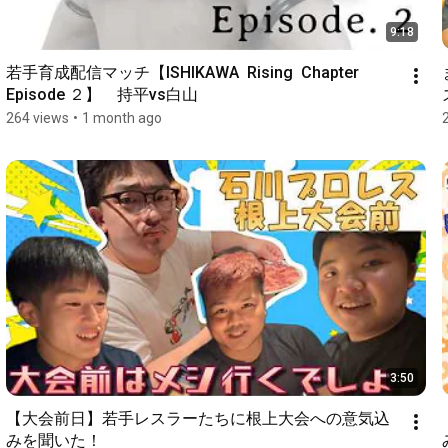
9:18
若手育成配信マッチ【ISHIKAWA  Rising  Chapter 
Episode ２】　持平vs白山
264 views
•
1 month ago
3:50
【大会前日】若手レスラーたちに根上大会への意気込
みを聞いた！