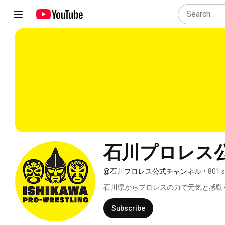
石川プロレス
@石川プロレス公式チャンネル
•
801 s
石川県からプロレスの力で元気と感動
Subscribe