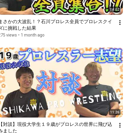
16:02
まさかの大波乱！？石川プロレス全員でプロレスクイ
ズに挑戦した結果
275 views
•
1 month ago
11:26
【対談】現役大学生１９歳がプロレスの世界に飛び込
みました