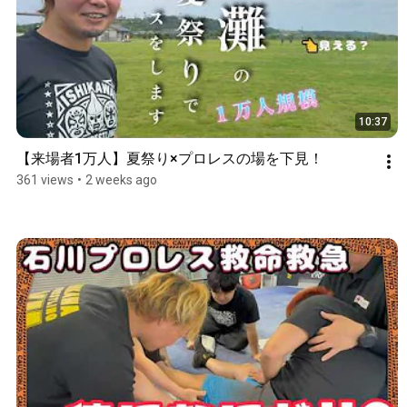
10:37
【来場者1万人】夏祭り×プロレスの場を下見！
361 views
•
2 weeks ago