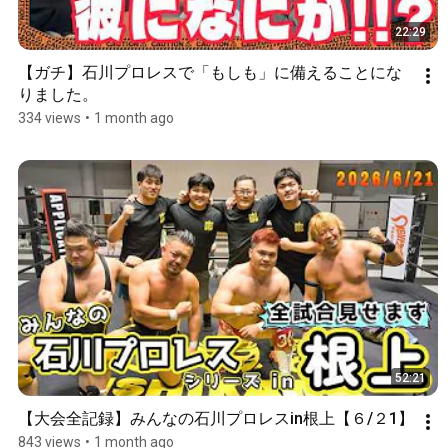
22:29
【ガチ】石川プロレスで「もしも」に備えることにな
りました。
334 views
•
1 month ago
52:21
【大会全記録】みんなの石川プロレスin根上【６/２1】
843 views
•
1 month ago