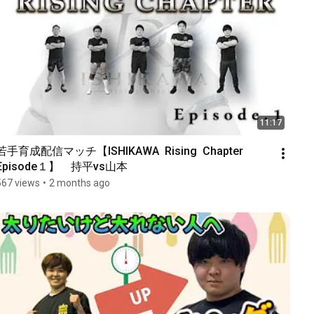
11:17
若手育成配信マッチ【ISHIKAWA  Rising  Chapter 
Episode１】　持平vs山本
567 views
•
2 months ago