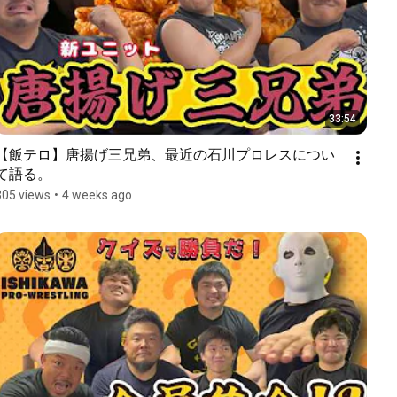
33:54
【飯テロ】唐揚げ三兄弟、最近の石川プロレスについ
て語る。
305 views
•
4 weeks ago