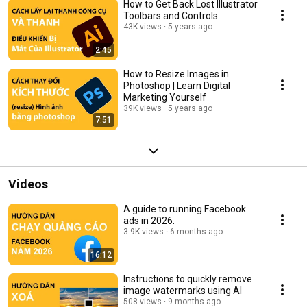
How to Get Back Lost Illustrator
Toolbars and Controls
43K views
5 years ago
2:45
How to Resize Images in
Photoshop | Learn Digital
Marketing Yourself
39K views
5 years ago
7:51
Videos
A guide to running Facebook
ads in 2026.
3.9K views
6 months ago
16:12
Instructions to quickly remove
image watermarks using AI
508 views
9 months ago