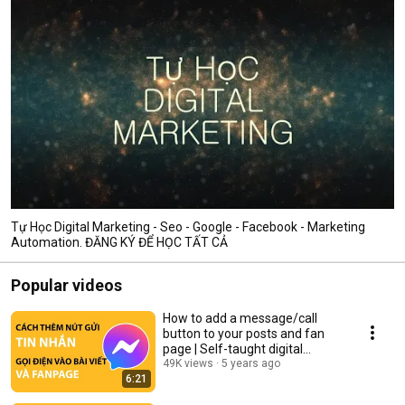
Tự Học Digital Marketing - Seo - Google - Facebook - Marketing
Automation. ĐĂNG KÝ ĐỂ HỌC TẤT CẢ
Popular videos
How to add a message/call
button to your posts and fan
page | Self-taught digital
marketing
49K views
5 years ago
6:21