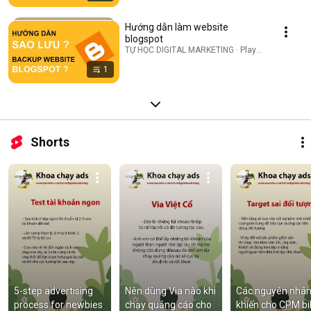
Hướng dẫn làm website
blogspot
TỰ HỌC DIGITAL MARKETING · Playlist
1
Shorts
5-step advertising 
Nên dùng Via nào khi 
Các nguyên nhân
process for newbies 
chạy quảng cáo cho 
khiến cho CPM bik