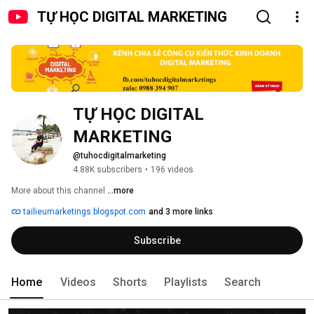
TỰ HỌC DIGITAL MARKETING
TỰ HỌC DIGITAL 
MARKETING
@tuhocdigitalmarketing
4.88K subscribers
•
196 videos
More about this channel
...more
tailieumarketings.blogspot.com
and 3 more links
Subscribe
Home
Videos
Shorts
Playlists
Search