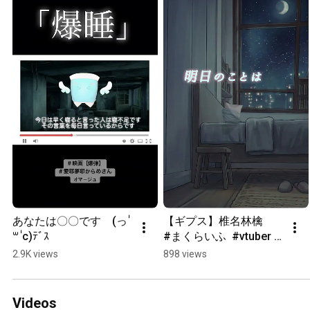
あなたは〇〇です　(っ ॑
【ギプス】椎名林檎　 
꒳ ॑c)ﾃﾞｽ
#まくらいふ  #vtuber  
＃歌ってみた　#ウクレ
2.9K views
898 views
レ #ゆめみてひねの
Videos