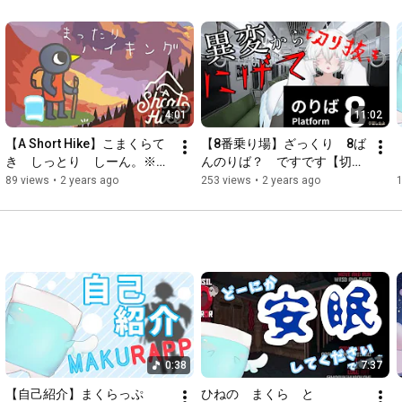
4:01
11:02
【A Short Hike】こまくらて
【8番乗り場】ざっくり　8ば
き　しっとり　しーん。※ネ
んのりば？　ですです【切り
タバレ注意【＃ゆめみてひね
抜き】【＃ゆめみてひねの】
89 views
•
2 years ago
253 views
•
2 years ago
の／＃ゲーム実況】
0:38
7:37
【自己紹介】まくらっぷ
ひねの　まくら　と　