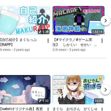
0:38
1:53:16
【自己紹介】まくらっぷ
【#マイクラ／#ゲーム実
【RAPP】
況】　しかくい　せかい　
の　うらがわ　で　まくらふ
1K views
•
2 years ago
218 views
•
3 years ago
と。　#2【 #新人Vtuber ／ 
#ゆめみてひねの】ですです
1:32
32:02
【satoriオリジナル曲】夜更
まくら　おぢさん　がくしゅ