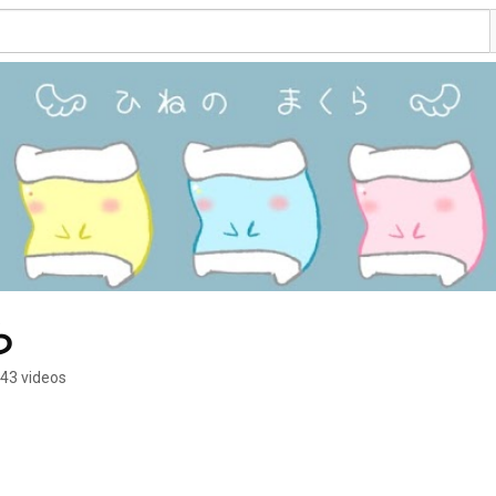
ら
43 videos