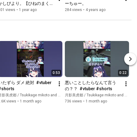
かしびより。【ひねのまく
ーちゅー。
ら　イメージソング】
301 views
•
1 year ago
284 views
•
4 years ago
0:53
0:22
いたずら ダメ 絶対  #vtuber 
悪いことしたらなんて言う
#shorts
の？？  #vtuber #shorts
影美虎都 / Tsukikage mikoto and 2 more
月影美虎都 / Tsukikage mikoto and 2 more
.6K views
•
1 month ago
736 views
•
1 month ago