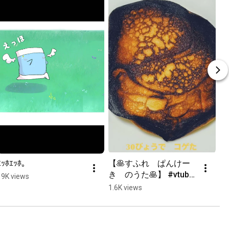
ｴｯﾎｴｯﾎ。
【🥞すふれ　ぱんけー
き　のうた🥞】 #vtuber 
19K views
#ゆめみてひねの #ひね
1.6K views
のまくら #ウクレレ #歌
ってみた #料理