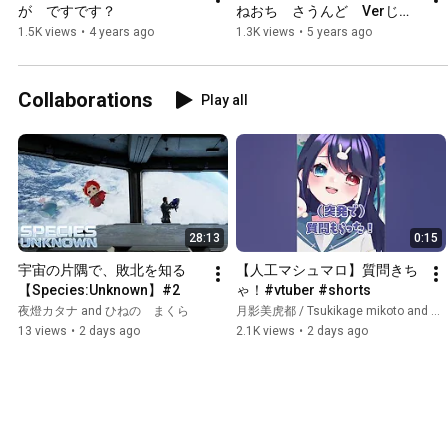
が　ですです？
ねおち　さうんど　Verじめ
まして。【陽詩夕】
1.5K views
•
4 years ago
1.3K views
•
5 years ago
Collaborations
Play all
28:13
0:15
宇宙の片隅で、敗北を知る
【人工マシュマロ】質問きち
【Species:Unknown】#2
ゃ！#vtuber #shorts
夜燈カタナ and ひねの まくら
月影美虎都 / Tsukikage mikoto and ひねの まくら
13 views
•
2 days ago
2.1K views
•
2 days ago