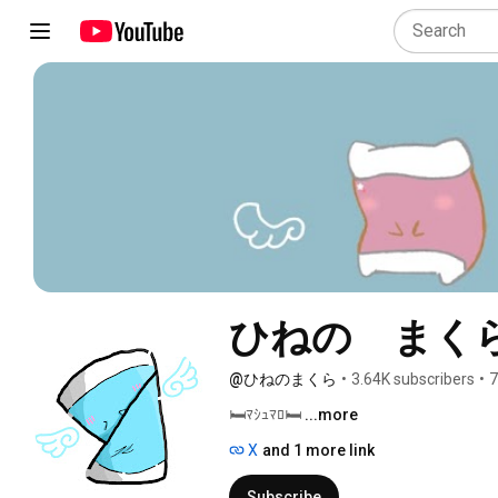
ひねの　まく
@ひねのまくら
•
3.64K subscribers
•
7
🛏️ﾏｼｭﾏﾛ🛏️ 
...more
X
and 1 more link
Subscribe