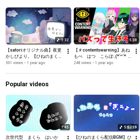
1:32
5:38
【satoriオリジナル曲】夜更
【＃contentswarning】あね
かしびより。【ひねのまく
もぺ　はつ　こらぼ⸜(* ॑꒳ ॑*  
ら　イメージソング】
)⸝ﾏﾄﾒ 【＃切り抜き/＃ゆめみ
301 views
•
1 year ago
248 views
•
1 year ago
てひねの】🎞️ﾍﾟﾍﾟｼｬ
Popular videos
1:45
5:57:19
次世代型　まくら　はいか
【ひねのまくら配信BGM】ひ