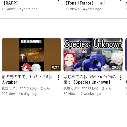
【RAPP】
【Tonsil Terror】　＃1
1K views
•
2 years ago
352 views
•
4 years ago
0:37
20:07
朝の光の中で、ｷﾞｬｱﾞｰ!!! #新
はじめてのおつかい in 宇宙の
人vtuber
果て【Species:Unknown】
夜燈カタナ and ひねの まくら
夜燈カタナ and ひねの まくら
月
303 views
•
6 days ago
60 views
•
2 weeks ago
1