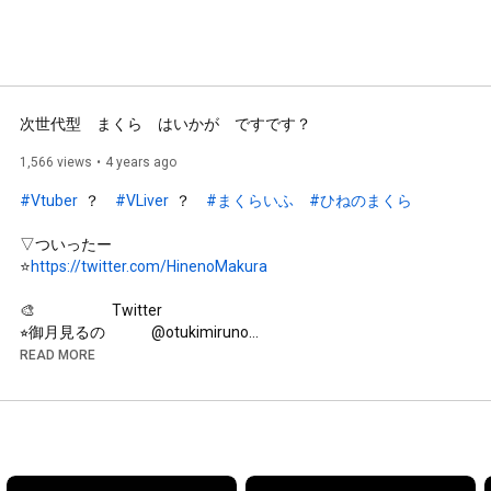
次世代型　まくら　はいかが　ですです？
1,566 views
4 years ago
#Vtuber
  ？　
#VLiver
  ？　
#まくらいふ
#ひねのまくら
▽ついったー

⭐️
https://twitter.com/HinenoMakura
🎨　　　　　Twitter

⭐︎御月見るの　　　@otukimiruno

⭐︎きょむﾁｬﾝ            @__e_kaku_ko_ 

READ MORE
⭐︎まーくん　　　　@WMSK_makun

⭐︎らっ子　　　　　@kaigarapanchi

⭐︎リムム　　　　　@rimumu_chandao 

⭐︎時雨⭐︎　　　　　@sig_r_m27

⭐︎xoxo                      @xoxo_vrator

⭐︎ひのもり　　　　@hinomori___23 
