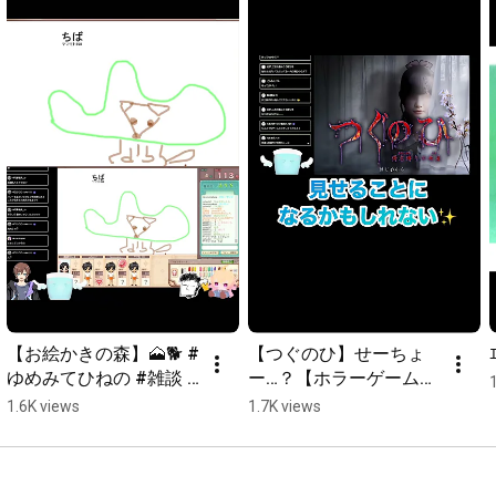
⭐︎赤山猫　　　　　@NFBglhrwFSy8WAY 

⭐︎Live 2D ⭐︎

イラスト　　　　時雨

モデリング　　　ひねの　まくら

モデリング指南　匿名希望
【お絵かきの森】🗻🐕 #
【つぐのひ】せーちょ
ゆめみてひねの #雑談 #
ー…？【ホラーゲーム】
ゲーム #vtuber    よへち
＃切り抜き　＃ホラ
1.6K views
1.7K views
さん。びぃるさん。や
ゲ　#ゆめみてひねの #
まもとさん。
ゲーム実況