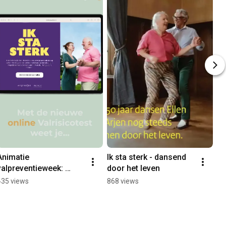
Animatie 
Ik sta sterk - dansend 
valpreventieweek: 
door het leven
stimuleer 65+érs om 
435 views
868 views
de online valrisicotest 
in te vullen!