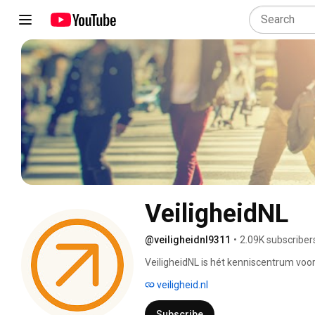
VeiligheidNL
@veiligheidnl9311
•
2.09K subscriber
VeiligheidNL is hét kenniscentrum voor 
miljoenen mensen in Nederland veilig(
veiligheid.nl
Subscribe