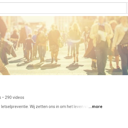
s
•
290 videos
letselpreventie. Wij zetten ons in om het leven van 
...more
er) te maken. 