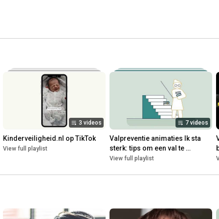
3 videos
7 videos
Kinderveiligheid.nl op TikTok
Valpreventie animaties Ik sta 
sterk: tips om een val te 
View full playlist
voorkomen
View full playlist
V