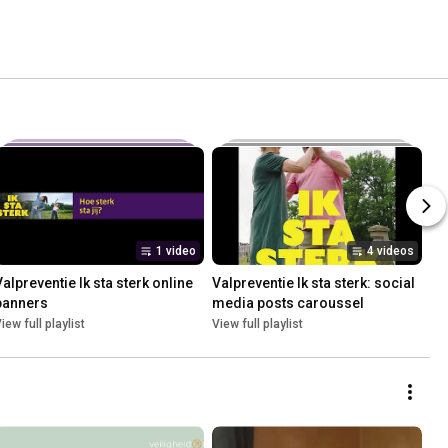
1 video
4 videos
Valpreventie Ik sta sterk online 
Valpreventie Ik sta sterk: social 
banners
media posts caroussel
iew full playlist
View full playlist