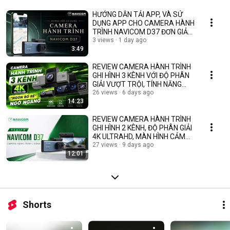
HƯỚNG DẪN TẢI APP, VÀ SỬ
DỤNG APP CHO CAMERA HÀNH
TRÌNH NAVICOM D37 ĐƠN GIẢN
VÀ NHANH CHÓNG
3 views
1 day ago
3:49
REVIEW CAMERA HÀNH TRÌNH
GHI HÌNH 3 KÊNH VỚI ĐỘ PHÂN
GIẢI VƯỢT TRỘI, TÍNH NĂNG
HIỆN ĐẠI-NAVICOM T4K
26 views
6 days ago
14:23
REVIEW CAMERA HÀNH TRÌNH
GHI HÌNH 2 KÊNH, ĐỘ PHÂN GIẢI
4K ULTRAHD, MÀN HÌNH CẢM
ỨNG- NAVICOM D37
27 views
9 days ago
12:01
Shorts