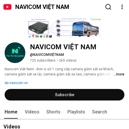
NAVICOM VIỆT NAM
NAVICOM VIỆT NAM
@NAVICOMVIỆTNAM
725 subscribers
•
265 videos
Navicom Việt Nam - Đơn vị số 1 cung cấp camera giám sát xe khách, 
camera giám sát xe tải, camera giám sát xe taxi, camera giám sát xe bồn, 
...more
camera giám sát ô tô chuyên dụng, camera hành trình. 
navicom.vn
Subscribe
Home
Videos
Shorts
Playlists
Search
Videos