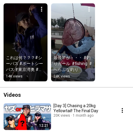
これは何？？？#シ
最後竿が・・・ #釣
ーバス #ボートシー
りガール  #fishing  #
バス #東京湾奥 #釣
へらぶな釣り
りガール
14K views
24K views
Videos
[Day 3] Chasing a 20kg
Yellowtail! The Final Day
20K views
1 month ago
12:21