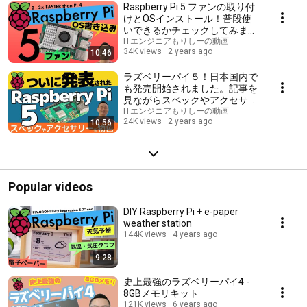
Raspberry Pi 5 ファンの取り付
けとOSインストール！普段使
いできるかチェックしてみまし
た
ITエンジニアもりしーの動画
34K views
2 years ago
10:46
ラズベリーパイ５！日本国内で
も発売開始されました。記事を
見ながらスペックやアクセサリ
ーをチェック！
ITエンジニアもりしーの動画
24K views
2 years ago
10:56
Popular videos
DIY Raspberry Pi + e-paper
weather station
144K views
4 years ago
9:28
史上最強のラズベリーパイ4 -
8GBメモリキット
121K views
6 years ago