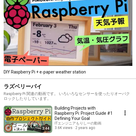
DIY Raspberry Pi + e-paper weather station
ラズベリーパイ
Raspberry Pi 関連の動画です。 いろいろなセンサーを使ったりオーバク
ロックしたりしています。
Building Projects with
Raspberry Pi: Project Guide #1
Defining Your Goal
ITエンジニアもりしーの動画
3.6K views
2 years ago
3:44