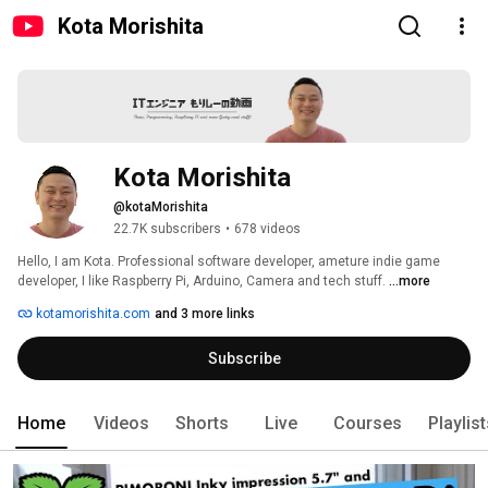
Kota Morishita
Kota Morishita
@kotaMorishita
22.7K subscribers
•
678 videos
Hello, I am Kota. Professional software developer, ameture indie game 
developer, I like Raspberry Pi, Arduino, Camera and tech stuff. 
...more
kotamorishita.com
and 3 more links
Subscribe
Home
Videos
Shorts
Live
Courses
Playlis