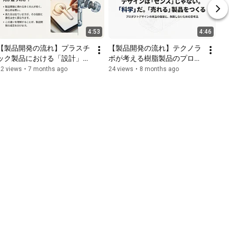
4:53
4:46
【製品開発の流れ】プラスチ
【製品開発の流れ】テクノラ
ック製品における「設計」の
ボが考える樹脂製品のプロダ
重要性
クトデザイン
22 views
•
7 months ago
24 views
•
8 months ago