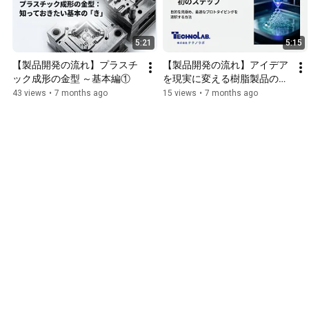
5:21
5:15
【製品開発の流れ】プラスチ
【製品開発の流れ】アイデア
ック成形の金型 ～基本編①
を現実に変える樹脂製品の試
作
43 views
•
7 months ago
15 views
•
7 months ago