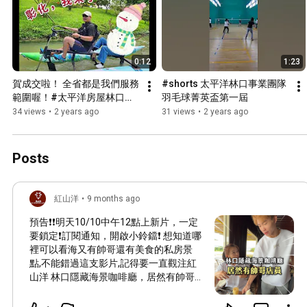
0:12
1:23
賀成交啦！ 全省都是我們服務
#shorts 太平洋林口事業團隊
範圍喔！#太平洋房屋林口事
羽毛球菁英盃第一屆
業團隊 #林口房仲 #林口買賣 
34 views
•
2 years ago
31 views
•
2 years ago
#賀成交
Posts
紅山洋
•
9 months ago
預告❗❗明天10/10中午12點上新片，一定
要鎖定❗訂閱通知，開啟小鈴鐺❗ 想知道哪
裡可以看海又有帥哥還有美食的私房景
點,不能錯過這支影片,記得要一直觀注紅
山洋 林口隱藏海景咖啡廳，居然有帥哥
店員
#芭NANACAFE
#咖啡廳
#林口
#鬆餅
#炸雞
#海景
#西濱公路
#太平洋房屋