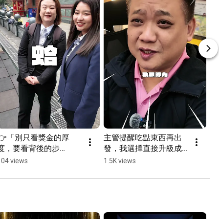
👉「別只看獎金的厚
主管提醒吃點東西再出
度，要看背後的步
發，我選擇直接升級成
數。」  #林口房仲  #專
大漢堡#太平洋房屋  #林
104 views
1.5K views
業團隊  #林口三井 #長
口outlet #漢堡 #林口房
庚商圈 #獎金 #房仲日常 
仲  #長庚商圈 #專業團
#林口事業團隊
隊 #林口三井 #搞笑