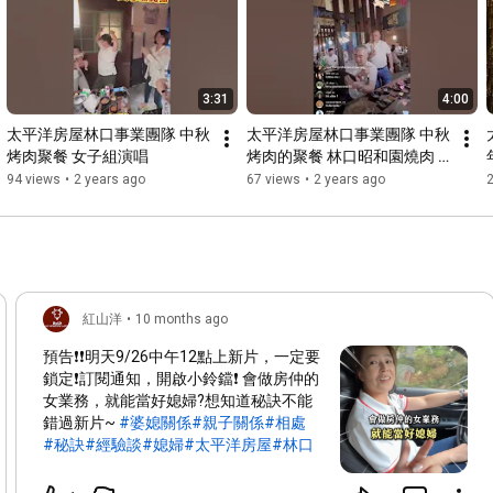
3:31
4:00
太平洋房屋林口事業團隊 中秋
太平洋房屋林口事業團隊 中秋
烤肉聚餐 女子組演唱
烤肉的聚餐 林口昭和園燒肉 
男子組歌唱節目
94 views
•
2 years ago
67 views
•
2 years ago
紅山洋
•
10 months ago
預告❗❗明天9/26中午12點上新片，一定要
鎖定❗訂閱通知，開啟小鈴鐺❗ 會做房仲的
女業務，就能當好媳婦?想知道秘訣不能
錯過新片~
#婆媳關係
#親子關係
#相處
#秘訣
#經驗談
#媳婦
#太平洋房屋
#林口
#太平洋林口店
#房仲