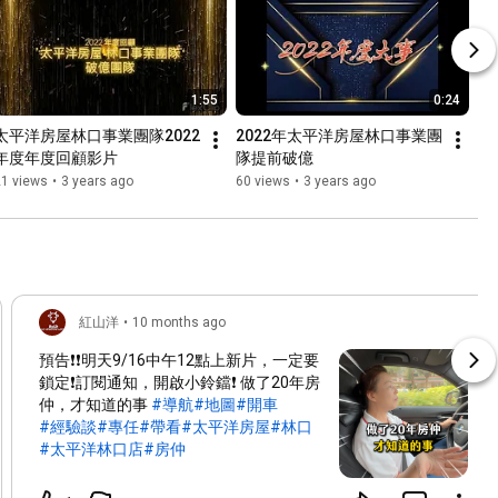
1:55
0:24
太平洋房屋林口事業團隊2022
2022年太平洋房屋林口事業團
年度年度回顧影片
隊提前破億
21 views
•
3 years ago
60 views
•
3 years ago
紅山洋
•
10 months ago
預告❗❗明天9/16中午12點上新片，一定要
鎖定❗訂閱通知，開啟小鈴鐺❗ 做了20年房
仲，才知道的事
#導航
#地圖
#開車
#經驗談
#專任
#帶看
#太平洋房屋
#林口
#太平洋林口店
#房仲