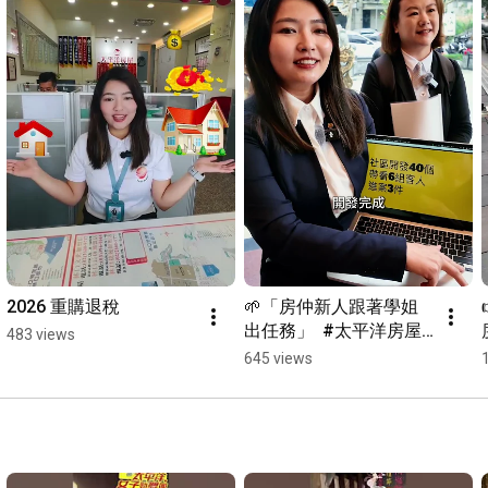
2026 重購退稅
🌱「房仲新人跟著學姐
出任務」  #太平洋房屋 
483 views
#社區專家 #搞笑 #林口
645 views
房仲  #林口三井  #長庚
醫院  #拜拜  #土地公