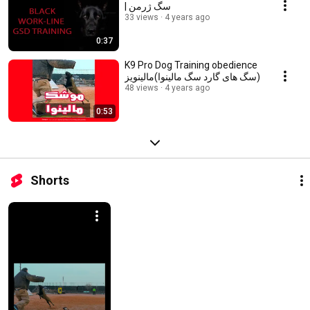
| سگ ژرمن
33 views
4 years ago
0:37
K9 Pro Dog Training obedience
سگ های گارد سگ مالینوا)مالینویز)
48 views
4 years ago
0:53
Shorts