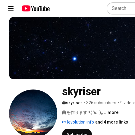
skyriser
@skyriser
•
326 subscribers
•
9 video
曲を作ります ٩( 'ω' )و 
...more
levolution.info
and 4 more links
Subscribe