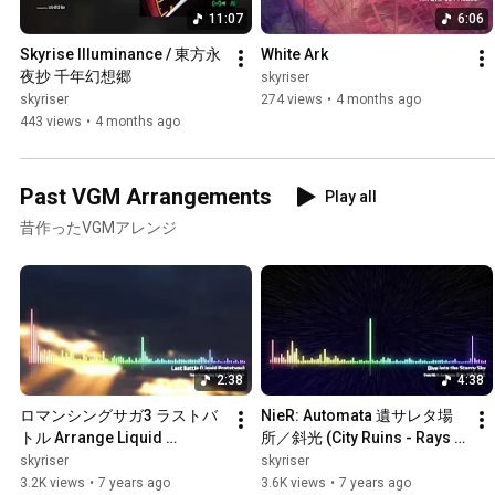
11:07
6:06
Skyrise Illuminance / 東方永
White Ark
夜抄 千年幻想郷
skyriser
skyriser
274 views
•
4 months ago
443 views
•
4 months ago
Past VGM Arrangements
Play all
昔作ったVGMアレンジ
2:38
4:38
ロマンシングサガ3 ラストバ
NieR: Automata 遺サレタ場
トル Arrange Liquid 
所／斜光 (City Ruins - Rays 
Prototype
of Light) Arrange 「Dive into 
skyriser
skyriser
the Starry Sky」
3.2K views
•
7 years ago
3.6K views
•
7 years ago