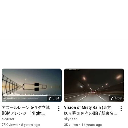
3:34
4:58
アズールレーン 6-4 夕立戦 
Vision of Misty Rain (東方
BGMアレンジ 「Night 
妖々夢 無何有の郷) / 新東名 
Cruiser R3」
新富士IC ～ 東名 厚木IC
skyriser
skyriser
75K views
•
8 years ago
3K views
•
14 years ago