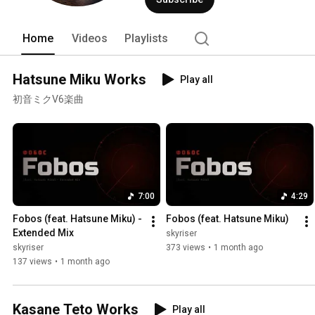
Home
Videos
Playlists
Hatsune Miku Works
Play all
初音ミクV6楽曲
7:00
4:29
Fobos (feat. Hatsune Miku) - 
Fobos (feat. Hatsune Miku)
Extended Mix
skyriser
skyriser
373 views
•
1 month ago
137 views
•
1 month ago
Kasane Teto Works
Play all