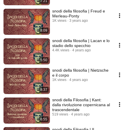
7:21
snodi della filosofia | Freud e
Merleau-Ponty
1K views
3 years ago
8:09
snodi della filosofia | Lacan e lo
stadio dello specchio
4.4K views
4 years ago
5:50
snodi della filosofia | Nietzsche
e il corpo
1K views
4 years ago
8:37
snodi della Filosofia | Kant:
dalla rivoluzione copernicana al
trascendentale
519 views
4 years ago
6:55
snodi della Filosofia | Il