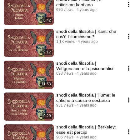
criticismo kantiano
676 views
4 years ago
6:42
snodi della filosofia | Kant: che
cos'è l'illuminismo?
1.1K views
4 years ago
9:12
snodi della filosofia |
Wittgenstein e la psicoanalisi
693 views
4 years ago
11:53
snodi della filosofia | Hume: le
critiche a causa e sostanza
931 views
4 years ago
9:29
snodi della filosofia | Berkeley:
esse est percipi
906 views
4 years ago