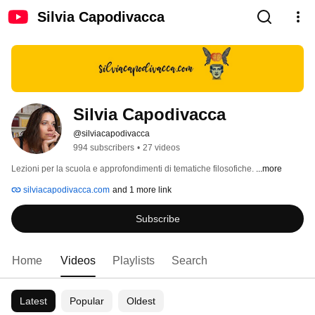
Silvia Capodivacca
Silvia Capodivacca
@silviacapodivacca
994 subscribers
•
27 videos
Lezioni per la scuola e approfondimenti di tematiche filosofiche. 
...more
silviacapodivacca.com
and 1 more link
Subscribe
Home
Videos
Playlists
Search
Latest
Popular
Oldest