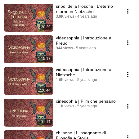
snodi della filosofia | L'eterno
ritorno in Nietzsche
3.9K views
4 years ago
20:29
videosophia | Introduzione a
Freud
944 views
5 years ago
1:15:17
videosophia | Introduzione a
Nietzsche
1.6K views
5 years ago
1:20:44
cinesophia | Film che pensano
1.1K views
5 years ago
1:31:17
chi sono | L'insegnante di
Filosofia e Storia