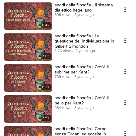
snodi della filosofia | Il sistema
dialettico hegeliano
696 views
3 years ago
8:42
snodi della filosofia | La
questione dell'individuazione in
Gilbert Simondon
1.7K views
3 years ago
7:05
snodi della filosofia | Cos'è il
sublime per Kant?
739 views
3 years ago
6:27
snodi della filosofia | Cos'è il
bello per Kant?
984 views
3 years ago
7:57
snodi della filosofia | Corpo
senza Organi ed ecceità in