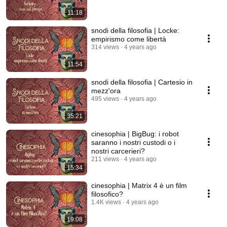
11:18
snodi della filosofia | Locke:
empirismo come libertà
314 views
4 years ago
11:54
snodi della filosofia | Cartesio in
mezz'ora
495 views
4 years ago
35:21
cinesophia | BigBug: i robot
saranno i nostri custodi o i
nostri carcerieri?
211 views
4 years ago
15:34
cinesophia | Matrix 4 è un film
filosofico?
1.4K views
4 years ago
19:08