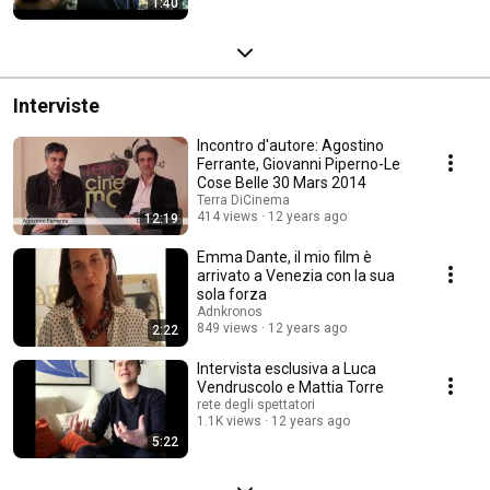
1:40
Interviste
Incontro d'autore: Agostino
Ferrante, Giovanni Piperno-Le
Cose Belle 30 Mars 2014
Terra DiCinema
414 views
12 years ago
12:19
Emma Dante, il mio film è
arrivato a Venezia con la sua
sola forza
Adnkronos
849 views
12 years ago
2:22
Intervista esclusiva a Luca
Vendruscolo e Mattia Torre
rete degli spettatori
1.1K views
12 years ago
5:22