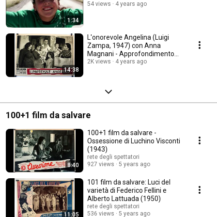
54 views
4 years ago
1:34
L'onorevole Angelina (Luigi
Zampa, 1947) con Anna
Magnani - Approfondimento
sui #101FilmDaSalvare
2K views
4 years ago
14:38
100+1 film da salvare
100+1 film da salvare -
Ossessione di Luchino Visconti
(1943)
rete degli spettatori
927 views
5 years ago
8:40
101 film da salvare: Luci del
varietà di Federico Fellini e
Alberto Lattuada (1950)
rete degli spettatori
536 views
5 years ago
11:05