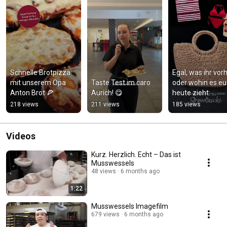
Schnelle Brotpizza 
Egal, was ihr vorh
mit unserem Opa 
Taste Test im caro 
oder wohin es eu
Anton Brot 🍕
Aurich! 😋
heute zieht: 
Musswessels ist 
218 views
211 views
185 views
immer dabei. 🛍
Videos
Kurz. Herzlich. Echt – Das ist
Musswessels
48 views
6 months ago
1:22
Musswessels Imagefilm
679 views
6 months ago