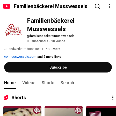
Familienbäckerei Musswessels
Familienbäckerei 
Musswessels
@familienbackereimusswessels
80 subscribers
•
90 videos
♦️ Handwerkstradition seit 𝟣𝟪𝟨𝟪 
...more
musswessels.com
and 2 more links
Subscribe
Home
Videos
Shorts
Search
Shorts