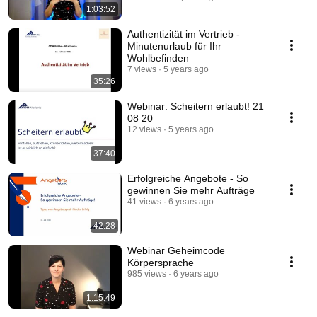
1:03:52
Authentizität im Vertrieb -
Minutenurlaub für Ihr
Wohlbefinden
7 views
5 years ago
35:26
Webinar: Scheitern erlaubt! 21
08 20
12 views
5 years ago
37:40
Erfolgreiche Angebote - So
gewinnen Sie mehr Aufträge
41 views
6 years ago
42:28
Webinar Geheimcode
Körpersprache
985 views
6 years ago
1:15:49