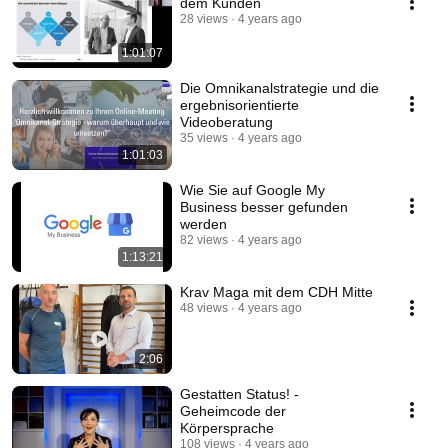
dem Kunden
28 views
4 years ago
1:01:07
Die Omnikanalstrategie und die
ergebnisorientierte
Videoberatung
35 views
4 years ago
1:01:03
Wie Sie auf Google My
Business besser gefunden
werden
82 views
4 years ago
1:13:21
Krav Maga mit dem CDH Mitte
48 views
4 years ago
2:06
Gestatten Status! -
Geheimcode der
Körpersprache
108 views
4 years ago