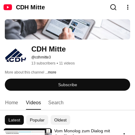
CDH Mitte
CDH Mitte
@cdhmitte3
13 subscribers
•
11 videos
More about this channel
...more
Subscribe
Home
Videos
Search
Latest
Popular
Oldest
Vom Monolog zum Dialog mit