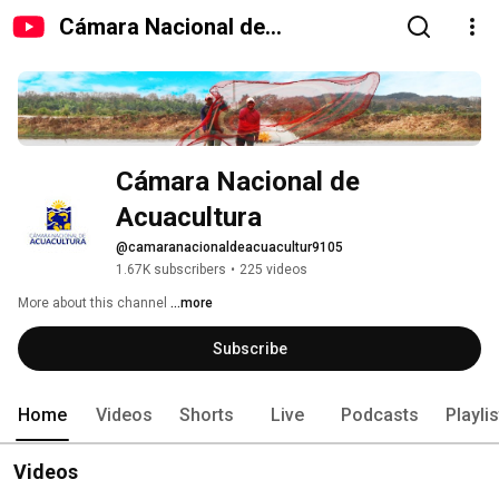
Cámara Nacional de
Acuacultura
Cámara Nacional de 
Acuacultura
@camaranacionaldeacuacultur9105
1.67K subscribers
•
225 videos
More about this channel
...more
Subscribe
Home
Videos
Shorts
Live
Podcasts
Playli
Videos