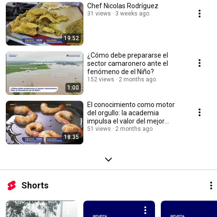
Chef Nicolas Rodríguez
31 views
3 weeks ago
19:52
¿Cómo debe prepararse el
sector camaronero ante el
fenómeno de el Niño?
152 views
2 months ago
1:00
El conocimiento como motor
del orgullo: la academia
impulsa el valor del mejor
camarón del mundo
51 views
2 months ago
18:35
Shorts