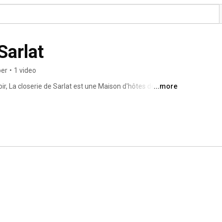
Sarlat
ber
•
1 video
ir, La closerie de Sarlat est une Maison d'hôtes de 
...more
aisons dans nos chambres d'hôtes confortables et 
d jardin en parti boisé. 