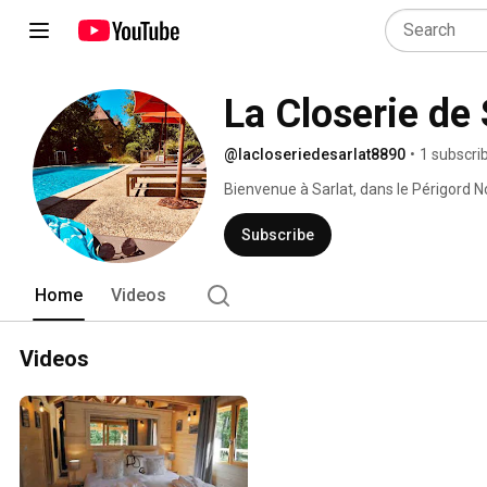
La Closerie de 
@lacloseriedesarlat8890
•
1 subscri
Bienvenue à Sarlat, dans le Périgord No
charme qui vous accueille au fil des s
indépendantes entourées d'un très gran
Subscribe
Home
Videos
Videos