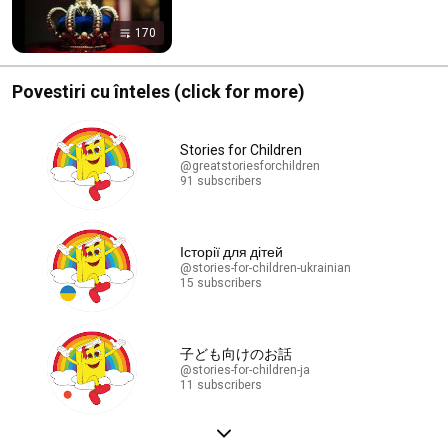
170
Povestiri cu înteles (click for more)
Stories for Children
@greatstoriesforchildren
91 subscribers
Історії для дітей
@stories-for-children-ukrainian
15 subscribers
子ども向けのお話
@stories-for-children-ja
11 subscribers