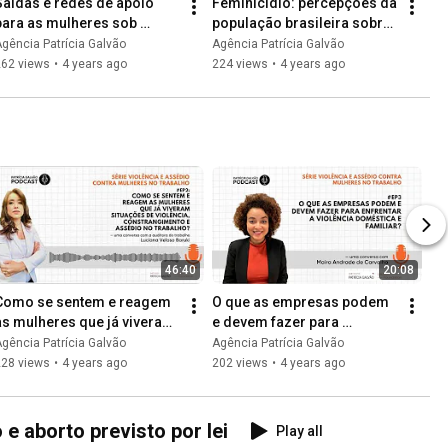
Saídas e redes de apoio 
Feminicídio: percepções da 
para as mulheres sob 
população brasileira sobre 
ameaça de feminicídio
o risco de vitimização
gência Patrícia Galvão
Agência Patrícia Galvão
262 views
•
4 years ago
224 views
•
4 years ago
46:40
20:08
Como se sentem e reagem 
O que as empresas podem 
as mulheres que já viveram 
e devem fazer para 
situações de violência e 
enfrentar a violência 
gência Patrícia Galvão
Agência Patrícia Galvão
assédio no trabalho
doméstica e familiar
228 views
•
4 years ago
202 views
•
4 years ago
 aborto previsto por lei
Play all