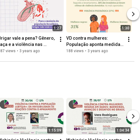
1:27
1:30
Brigar vale a pena? Gênero, 
VD contra mulheres: 
raça e a violência nas 
População aponta medidas 
relações afetivas
para prevenção, 
187 views
•
3 years ago
188 views
•
3 years ago
acolhimento e 
responsabilização
1:15:09
1:04:34