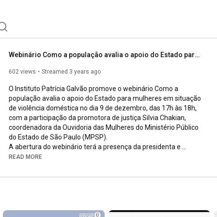
Webinário Como a população avalia o apoio do Estado para mulheres em situação de violência doméstica
602 views
Streamed 3 years ago
O Instituto Patrícia Galvão promove o webinário Como a 
população avalia o apoio do Estado para mulheres em situação 
de violência doméstica no dia 9 de dezembro, das 17h às 18h, 
com a participação da promotora de justiça Silvia Chakian, 
coordenadora da Ouvidoria das Mulheres do Ministério Público 
do Estado de São Paulo (MPSP). 

A abertura do webinário terá a presença da presidenta e 
fundadora do Instituto Beja, Cristiane Sultani, e a mediação 
READ MORE
será das diretoras do Instituto Patrícia Galvão, Jacira Melo e 
Marisa Sanematsu. O encontro terá interpretação em libras e 
será transmitido ao vivo nos canais do YouTube e do Facebook 
da Agência Patrícia Galvão. 

▶️ Série de webinários
