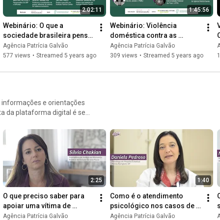
2:02:11
1:45:56
Webinário: O que a 
Webinário: Violência 
sociedade brasileira pensa 
doméstica contra as 
sobre a violência 
mulheres na pandemia
Agência Patrícia Galvão
Agência Patrícia Galvão
A
doméstica contra mulheres
577 views
•
Streamed 5 years ago
309 views
•
Streamed 5 years ago
az informações e orientações
a da plataforma digital é ser
r uma mulher que passou por
o.org.br/violencia-sexual/
2:25
1:40
O que preciso saber para 
Como é o atendimento 
apoiar uma vítima de 
psicológico nos casos de 
violência sexual? | 
estupro? | 
Agência Patrícia Galvão
Agência Patrícia Galvão
A