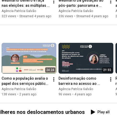
Webinário Gênero e raça 
Webinário Da gestação ao 
nas eleições: as múltiplas 
pós-parto: panorama e 
faces da violência política 
impactos da violência 
Agência Patrícia Galvão
Agência Patrícia Galvão
A
contra mulheres
obstétrica no Brasil
323 views
•
Streamed 4 years ago
336 views
•
Streamed 4 years ago
24:24
21:32
Como a população avalia o 
Desinformação como 
papel dos serviços públicos 
barreira no acesso ao 
de atendimento às 
direito ao aborto em caso 
Agência Patrícia Galvão
Agência Patrícia Galvão
A
mulheres?
de estupro
138 views
•
2 years ago
96 views
•
4 years ago
lheres nos deslocamentos urbanos
Play all