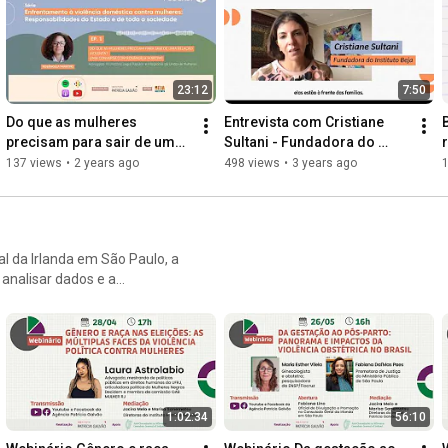
O encontro online é o segundo da série que debate os dados da 
pesquisa de opinião Redes de apoio e saídas institucionais para 
mulheres em situação de violência doméstica no Brasil, 
lançada pelo Instituto Patrícia e Ipec, com apoio do Instituto 
23:12
7:50
Beja, em novembro deste ano. Saiba mais na Agência Patrícia 
Galvão: 
https://agenciapatriciagalvao.org.br/...
Do que as mulheres 
Entrevista com Cristiane 
precisam para sair de uma 
Sultani - Fundadora do 
relação violenta?
Instituto Beja
137 views
•
2 years ago
498 views
•
3 years ago
al da Irlanda em São Paulo, a
 analisar dados e a
ções dos direitos das
1:02:34
56:10