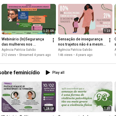
1:31:06
1:23
Webinário (In)Segurança 
Sensação de insegurança 
das mulheres nos 
nos trajetos não é a mesma 
deslocamentos urbanos
para todos os grupos 
Agência Patrícia Galvão
Agência Patrícia Galvão
A
sociais
212 views
•
Streamed 4 years ago
146 views
•
4 years ago
sobre feminicídio
Play all
1:28:08
1:31