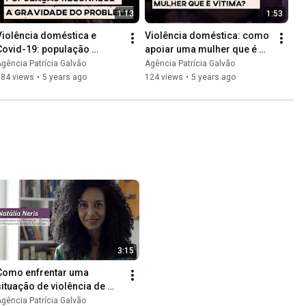
1:13
1:53
Violência doméstica e 
Violência doméstica: como 
Covid-19: população 
apoiar uma mulher que é 
reconhece a gravidade do 
vítima?
gência Patrícia Galvão
Agência Patrícia Galvão
problema
184 views
•
5 years ago
124 views
•
5 years ago
3:15
Como enfrentar uma 
situação de violência de 
gênero online | 
gência Patrícia Galvão