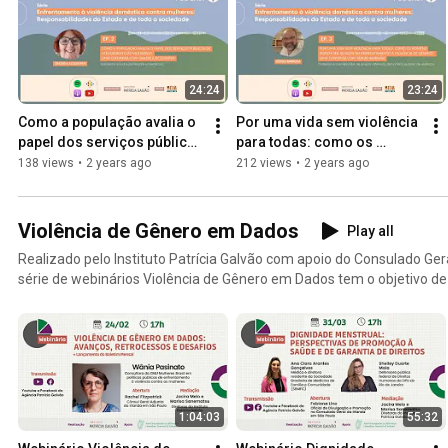
24:24
23:24
Como a população avalia o 
Por uma vida sem violência 
papel dos serviços públicos 
para todas: como os 
de atendimento às 
homens podem ser aliados 
138 views
•
2 years ago
212 views
•
2 years ago
mulheres?
no enfrentamento à 
violência
Violência de Gênero em Dados
Play all
Realizado pelo Instituto Patrícia Galvão com apoio do Consulado Ger
série de webinários Violência de Gênero em Dados tem o objetivo de
conjuntura sobre as violências contra meninas e mulheres e as viola
brasileiras. Saiba mais: https://agenciapatriciagalvao.org.br/violencia/acesse-as-edicoes-do-
boletim-violencia-de-genero-em-dados/
1:04:03
55:32