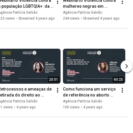
Webinário Violência contra 
Webinário Violência contra 
a população LGBTQIA+: da 
mulheres negras em 
invisibilidade às reações 
dados: barreiras, avanços e 
gência Patrícia Galvão
Agência Patrícia Galvão
contra o apagamento
desafios no Brasil
223 views
•
Streamed 4 years ago
244 views
•
Streamed 4 years ago
20:51
40:25
Retrocessos e ameaças de 
Como funciona um serviço 
retirada do direito ao 
de referência no aborto 
aborto em caso de estupro
previsto por lei
gência Patrícia Galvão
Agência Patrícia Galvão
91 views
•
4 years ago
100 views
•
4 years ago