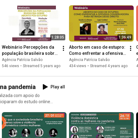
1:28:05
1:36:49
Webinário Percepções da 
Aborto em caso de estupro: 
população brasileira sobre 
Como enfrentar a ofensiva 
aborto pós-estupro
conservadora para retirada 
Agência Patrícia Galvão
Agência Patrícia Galvão
A
desse direito
546 views
•
Streamed 5 years ago
434 views
•
Streamed 4 years ago
 na pandemia
Play all
alizada com apoio do
ticiparam do estudo online
ro. A margem de erro é de 2,5
a/nova-pesquisa-para-87-dos-