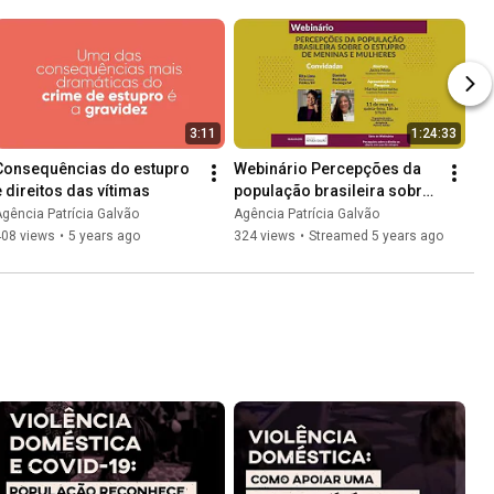
3:11
1:24:33
Consequências do estupro 
Webinário Percepções da 
e direitos das vítimas
população brasileira sobre 
o estupro de meninas e 
gência Patrícia Galvão
Agência Patrícia Galvão
mulheres
408 views
•
5 years ago
324 views
•
Streamed 5 years ago