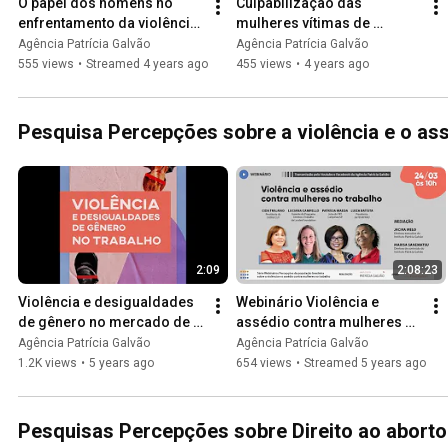
O papel dos homens no 
Culpabilização das 
enfrentamento da violência 
mulheres vítimas de 
contra a mulher e na 
violência doméstica e 
Agência Patrícia Galvão
Agência Patrícia Galvão
prevenção do feminicídio
familiar
555 views
•
Streamed 4 years ago
455 views
•
4 years ago
Pesquisa Percepções sobre a violência e o ass
2:09
2:08:23
Violência e desigualdades 
Webinário Violência e 
de gênero no mercado de 
assédio contra mulheres no 
trabalho
trabalho
Agência Patrícia Galvão
Agência Patrícia Galvão
1.2K views
•
5 years ago
654 views
•
Streamed 5 years ago
Pesquisas Percepções sobre Direito ao aborto 