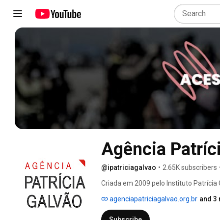
Agência Patríc
@ipatriciagalvao
•
2.65K subscribers
Criada em 2009 pelo Instituto Patrícia 
notícias, dados e conteúdos sobre os d
agenciapatriciagalvao.org.br
and 3 
www.agenciapatriciagalvao.org.br 
Subscribe