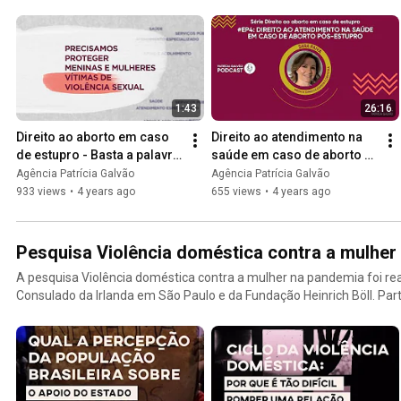
1:43
26:16
Direito ao aborto em caso 
Direito ao atendimento na 
de estupro - Basta a palavra 
saúde em caso de aborto 
da mulher
pós-estupro
Agência Patrícia Galvão
Agência Patrícia Galvão
933 views
•
4 years ago
655 views
•
4 years ago
Pesquisa Violência doméstica contra a mulher
A pesquisa Violência doméstica contra a mulher na pandemia foi re
Consulado da Irlanda em São Paulo e da Fundação Heinrich Böll. Par
1.500 pessoas, com 18 anos de idade ou mais, entre 2 e 14 de outub
pontos percentuais. Para mais informações, acesse link na bio:
https://agenciapatriciagalvao.org.br/violencia/violencia-domestic
brasileiros-a-violencia-contra-mulheres-aumentou-na-pandemia/.