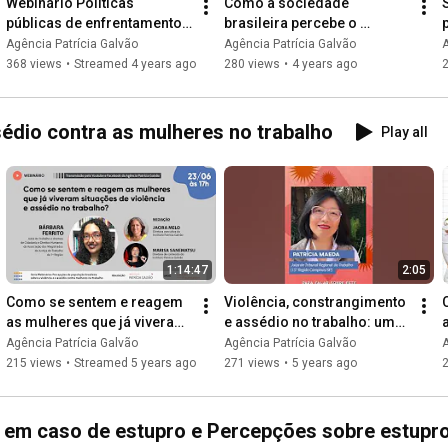
Webinário Políticas 
Como a sociedade 
públicas de enfrentamento 
brasileira percebe o 
ao feminicídio - Dia 10/02, 
feminicídio?
Agência Patrícia Galvão
Agência Patrícia Galvão
A
às 17h
368 views
•
Streamed 4 years ago
280 views
•
4 years ago
édio contra as mulheres no trabalho
Play all
1:14:47
2:05
Como se sentem e reagem 
Violência, constrangimento 
as mulheres que já viveram 
e assédio no trabalho: uma 
situações de violência e 
realidade na vida das 
Agência Patrícia Galvão
Agência Patrícia Galvão
A
assédio no trabalho?
mulheres brasileiras
215 views
•
Streamed 5 years ago
271 views
•
5 years ago
em caso de estupro e Percepções sobre estupro e