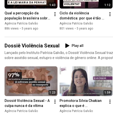
1:43
1:12
Qual a percepção da 
Ciclo da violência 
população brasileira sobre 
doméstica: por que é tão 
o apoio do Estado e a Lei 
difícil romper uma relação 
Agência Patrícia Galvão
Agência Patrícia Galvão
Maria da Penha?
violenta?
886 views
•
5 years ago
801 views
•
5 years ago
Dossiê Violência Sexual
Play all
Lançado pelo Instituto Patrícia Galvão, o Dossiê Violência Sexual tr
sobre assédio sexual, estupro e violência de gênero online. A propost
um suporte tanto para quem foi vítima como para quem quer apoia
essas violências. Conheça: https://dossies.agenciapatriciagalva
1:23
1:59
Dossiê Violência Sexual - A 
Promotora Silvia Chakian 
culpa nunca é da vítima
explica o que é 
consentimento | 
Agência Patrícia Galvão
Agência Patrícia Galvão