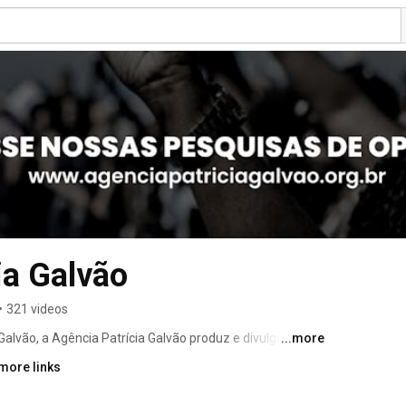
ia Galvão
•
321 videos
Galvão, a Agência Patrícia Galvão produz e divulga 
...more
ireitos das mulheres. Acesse: 
more links