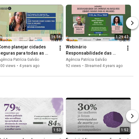
16:56
1:29:42
Como planejar cidades 
Webinário 
seguras para todas as 
Responsabilidade das 
mulheres  — uma conversa 
empresas na busca por 
gência Patrícia Galvão
Agência Patrícia Galvão
com Bethânia Boaventura
cidades seguras para as 
100 views
•
4 years ago
92 views
•
Streamed 4 years ago
mulheres
1:53
1:52