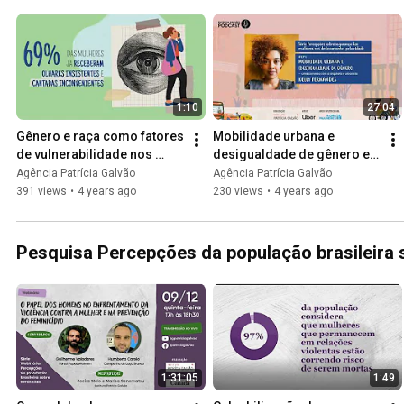
1:10
27:04
Gênero e raça como fatores 
Mobilidade urbana e 
de vulnerabilidade nos 
desigualdade de gênero e 
espaços urbanos
raça — uma conversa com 
Agência Patrícia Galvão
Agência Patrícia Galvão
Kelly Fernandes
391 views
•
4 years ago
230 views
•
4 years ago
Pesquisa Percepções da população brasileira 
1:31:05
1:49