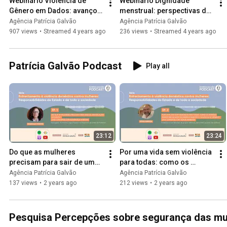
Webinário Violência de 
Webinário Dignidade 
Gênero em Dados: avanços, 
menstrual: perspectivas de 
retrocessos e desafios
promoção à saúde e de 
Agência Patrícia Galvão
Agência Patrícia Galvão
garantia de direitos
907 views
•
Streamed 4 years ago
236 views
•
Streamed 4 years ago
Patrícia Galvão Podcast
Play all
23:12
23:24
Do que as mulheres 
Por uma vida sem violência 
precisam para sair de uma 
para todas: como os 
relação violenta?
homens podem ser aliados 
Agência Patrícia Galvão
Agência Patrícia Galvão
no enfrentamento à 
137 views
•
2 years ago
212 views
•
2 years ago
violência
Pesquisa Percepções sobre segurança das mu