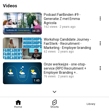
Videos
Podcast FairBinden #9 -
Generatie Z met Emma
Agricola
162 views
2 years ago
34:25
Workshop Candidate Journey -
FairSterk - Recruitment -
Marketing - Employer branding
62 views
2 years ago
0:29
Onze werkwijze - one-stop-
service (RPO Recruitment +
Employer Branding +
Recruitment Marketing)
76 views
2 years ago
1:45
Library
Home
Shorts