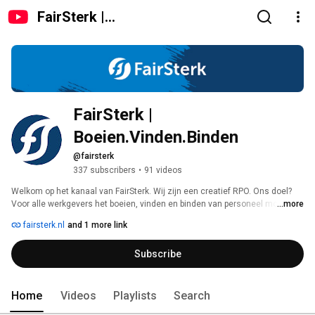
FairSterk |
Boeien.Vinden.Binden
FairSterk | 
Boeien.Vinden.Binden
@fairsterk
337 subscribers
•
91 videos
Welkom op het kanaal van FairSterk. Wij zijn een creatief RPO. Ons doel? 
Voor alle werkgevers het boeien, vinden en binden van personeel mogelijk 
...more
maken. Dit doen wij door het creëren, beheren en delen van interessante 
fairsterk.nl
and 1 more link
en leuke content in combinatie met het werven van personeel. Bekijk onze 
tutorials, projecten en hoe het is om bij FairSterk te werken. 
Subscribe
Home
Videos
Playlists
Search