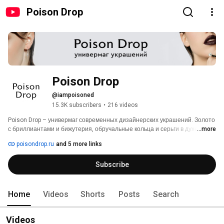
Poison Drop
Poison Drop
@iampoisoned
15.3K subscribers
•
216 videos
Poison Drop – универмаг современных дизайнерских украшений. Золото 
с бриллиантами и бижутерия, обручальные кольца и серьги в духе 
...more
громких трендов, культовые бренды с узнаваемым логотипом и 
poisondrop.ru
and 5 more links
авангардные независимые дизайнеры – мы собрали много разных 
украшений, чтобы экспериментировать со стилем было легко. 
Subscribe
Home
Videos
Shorts
Posts
Search
Videos