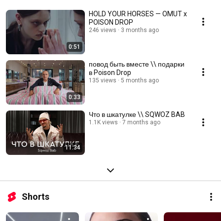
HOLD YOUR HORSES — OMUT x
POISON DROP
246 views
3 months ago
0:51
повод быть вместе \\ подарки
в Poison Drop
135 views
5 months ago
0:33
Что в шкатулке \\ SQWOZ BAB
1.1K views
7 months ago
11:34
Shorts