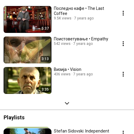
забрануван. 
Последно кафе • The Last
Coffee
9.5K views
7 years ago
5:37
Поистоветување • Empathy
542 views
7 years ago
3:13
Визија • Vision
436 views
7 years ago
3:35
Playlists
Stefan Sidovski: Independent