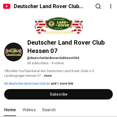
Deutscher Land Rover Club
Hessen 07
Deutscher Land Rover Club 
Hessen 07
@deutscherlandroverclubhess4364
58 subscribers
•
8 videos
Offizieller YouTube-Kanal des Deutschen Land Rover Clubs e.V. 
Landesgruppe Hessen 07 
...more
deutscher-land-rover-club.de
and 1 more link
Subscribe
Home
Videos
Search