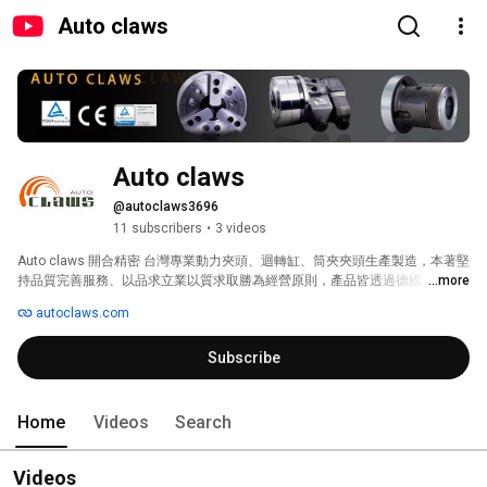
Auto claws
Auto claws
@autoclaws3696
11 subscribers
•
3 videos
Auto claws 開合精密 台灣專業動力夾頭、迴轉缸、筒夾夾頭生產製造，本著堅
持品質完善服務、以品求立業以質求取勝為經營原則，產品皆透過德國 TUV 
...more
Rheinland 實測CE認證，並獲得國際品質管理系統ISO9001:2015 德國 TUV 
autoclaws.com
Rheinland合格認證， Auto claws 產品精度品質肯定值得您信賴。 
Subscribe
Home
Videos
Search
Videos