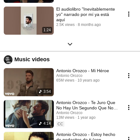
El audiolibro "Inevitablemente
yo" narrado por mí ya está
aquí
2.5K views
8 months ago
1:24
Music videos
Antonio Orozco - Mi Héroe
Antonio Orozco
65M views
10 years ago
3:54
Antonio Orozco - Te Juro Que
No Hay Un Segundo Que No
Piense En Ti
Antonio Orozco
13M views
1 year ago
4:14
CC
Antonio Orozco - Estoy hecho
de pedacitos de ti (con