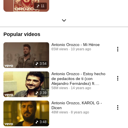
11
Popular videos
Antonio Orozco - Mi Héroe
65M views
10 years ago
3:54
Antonio Orozco - Estoy hecho
de pedacitos de ti (con
Alejandro Fernández) ft.
Alejandro Fernández
58M views
14 years ago
3:39
Antonio Orozco, KAROL G -
Dicen
48M views
8 years ago
3:48