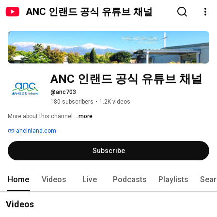
ANC 인랜드 공식 유튜브 채널
ANC 인랜드 공식 유튜브 채널
@anc703
180 subscribers
•
1.2K videos
More about this channel
...more
ancinland.com
Subscribe
Home
Videos
Live
Podcasts
Playlists
Sear
Videos