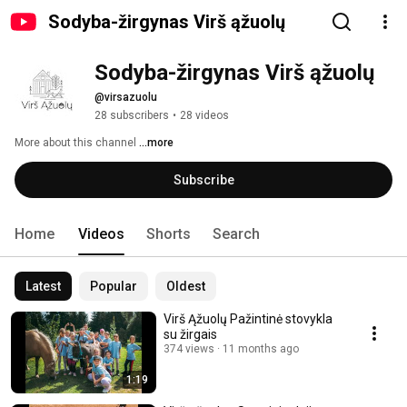
Sodyba-žirgynas Virš ąžuolų
Sodyba-žirgynas Virš ąžuolų
@virsazuolu
28 subscribers
•
28 videos
More about this channel
...more
Subscribe
Home
Videos
Shorts
Search
Latest
Popular
Oldest
Virš Ąžuolų Pažintinė stovykla
su žirgais
374 views
11 months ago
1:19