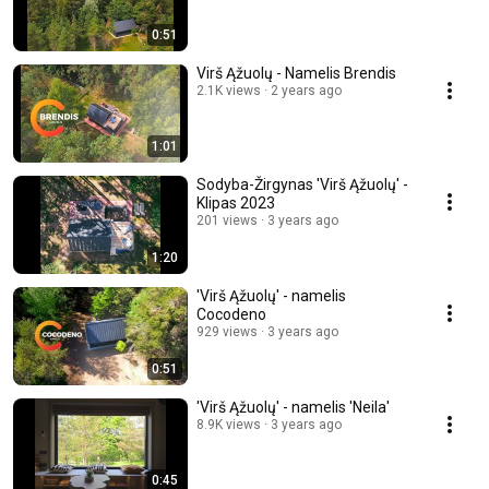
0:51
Virš Ąžuolų - Namelis Brendis
2.1K views
2 years ago
1:01
Sodyba-Žirgynas 'Virš Ąžuolų' -
Klipas 2023
201 views
3 years ago
1:20
'Virš Ąžuolų' - namelis
Cocodeno
929 views
3 years ago
0:51
'Virš Ąžuolų' - namelis 'Neila'
8.9K views
3 years ago
0:45