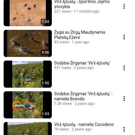
Virš Ąžuolų - Sportinio Jojimo
stovykla
321 views
11 months ago
1:34
Žygis su Žirgų Maudynėmis
Platelių Ežere
83 views
1 year ago
0:56
Sodyba-Žirgynas 'Virš Ąžuolų'
937 views
2 years ago
1:55
Sodyba-Žirgynas 'Virš Ąžuolų' -
namelis Brendis
7.3K views
2 years ago
1:03
Virš Ąžuolų - namelis Cocodeno
7K views
2 years ago