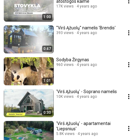
atostogos kaime
17K views
4 years ago
1:00
''Virš Ąžuolų'' namelis 'Brendis'
393 views
4 years ago
0:47
Sodyba Žirgynas
960 views
4 years ago
1:01
'Virš Ąžuolų' - Soprano namelis
10K views
4 years ago
0:30
'Virš Ąžuolų' - apartamentai
'Liepsnius'
5.8K views
4 years ago