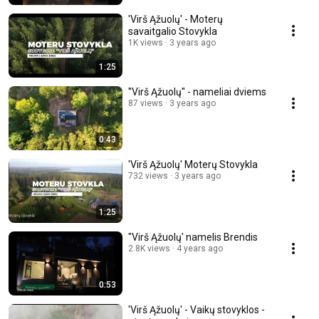
'Virš Ąžuolų' - Moterų
savaitgalio Stovykla
1K views
3 years ago
1:25
''Virš Ąžuolų'' - nameliai dviems
87 views
3 years ago
0:43
'Virš Ąžuolų' Moterų Stovykla
732 views
3 years ago
1:25
"Virš Ąžuolų' namelis Brendis
2.8K views
4 years ago
0:53
'Virš Ąžuolų' - Vaikų stovyklos -