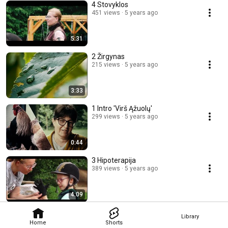
4 Stovyklos
451 views
5 years ago
5:31
2 Žirgynas
215 views
5 years ago
3:33
1 Intro 'Virš Ąžuolų'
299 views
5 years ago
0:44
3 Hipoterapija
389 views
5 years ago
4:09
Library
Home
Shorts