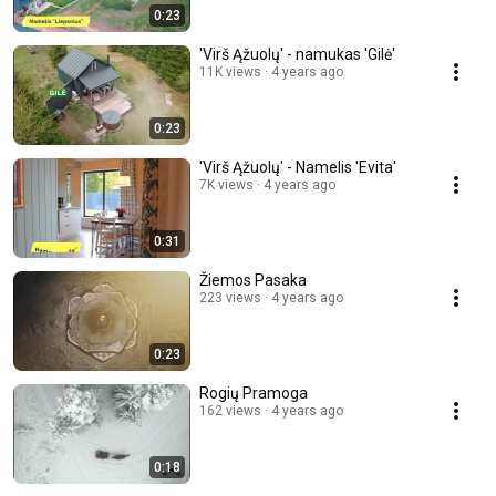
0:23
'Virš Ąžuolų' - namukas 'Gilė'
11K views
4 years ago
0:23
'Virš Ąžuolų' - Namelis 'Evita'
7K views
4 years ago
0:31
Žiemos Pasaka
223 views
4 years ago
0:23
Rogių Pramoga
162 views
4 years ago
0:18