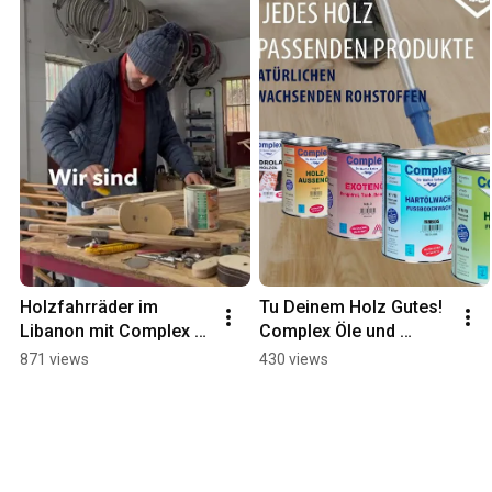
Holzfahrräder im 
Tu Deinem Holz Gutes! 
Libanon mit Complex 
Complex Öle und 
Ölen - für einen guten 
Wachse!
871 views
430 views
Zweck