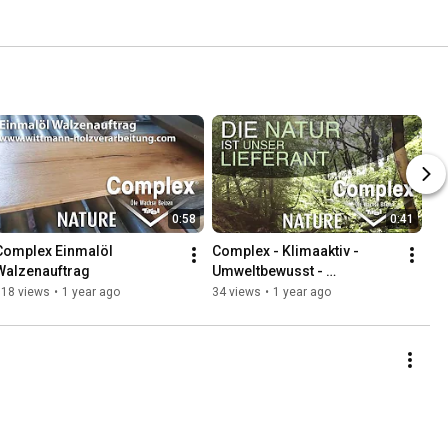
0:58
0:41
Complex Einmalöl 
Complex - Klimaaktiv - 
Walzenauftrag
Umweltbewusst - 
Ökologisch
318 views
•
1 year ago
34 views
•
1 year ago