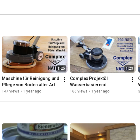
1:25
1:23
Maschine für Reinigung und 
Complex Projektöl 
Pflege von Böden aller Art
Wasserbasierend
147 views
•
1 year ago
166 views
•
1 year ago