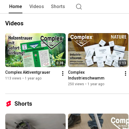
Home
Videos
Shorts
Videos
0:38
1:13
Complex Aktiventgrauer
Complex 
Industrieschwamm
113 views
•
1 year ago
250 views
•
1 year ago
Shorts