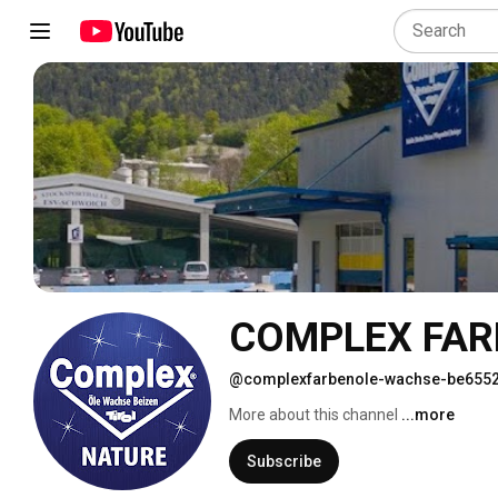
COMPLEX FARBE
@complexfarbenole-wachse-be655
More about this channel
...more
Subscribe