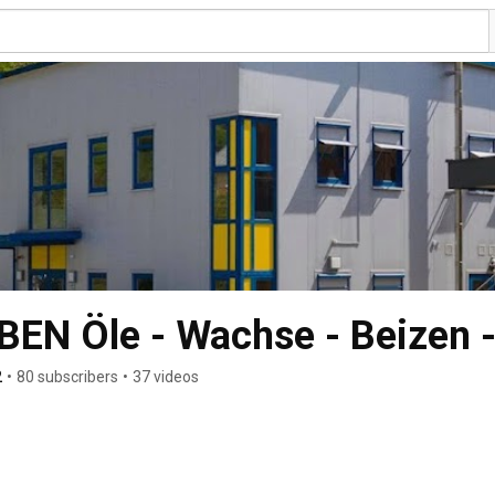
N Öle - Wachse - Beizen -
2
•
80 subscribers
•
37 videos