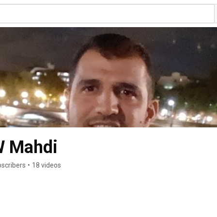
W Mahdi
scribers
•
18 videos