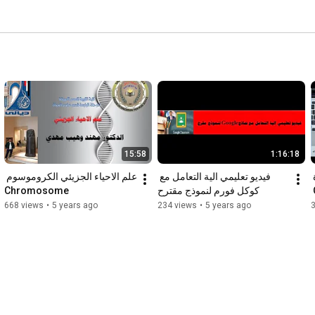
15:58
1:16:18
اساسيات اعداد التقارير خطوة 
فيديو تعليمي الية التعامل مع 
علم الاحياء الجزيئي الكروموسوم 
Chromosome
كوكل فورم لنموذج مقترح
بخطوة  عن طريق Google 
668 views
•
5 years ago
234 views
•
5 years ago