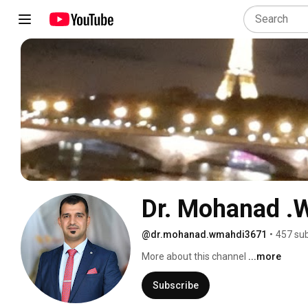
Dr. Mohanad .
@dr.mohanad.wmahdi3671
•
457 sub
More about this channel
...more
Subscribe