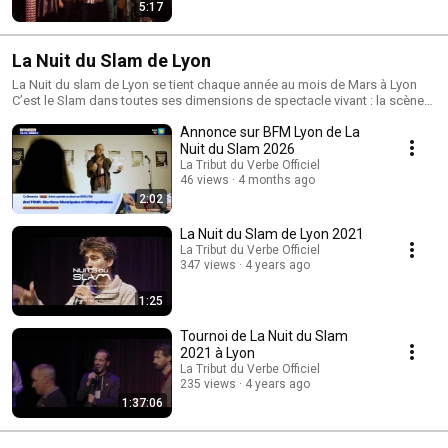
5:17
La Nuit du Slam de Lyon
La Nuit du slam de Lyon se tient chaque année au mois de Mars à Lyon
C’est le Slam dans toutes ses dimensions de spectacle vivant : la scène
ouverte et les tournois, les deux piliers du mouvement Slam ainsi que les
Annonce sur BFM Lyon de La
performances. Elle vise à créer une synergie entre les acteurs du slam de
Rhône alpes et le public. Elle comprend une scène ouverte, le grand
Nuit du Slam 2026
tournoi régional "Yes we slam" ainsi qu'une scène ouverte spoken word
La Tribut du Verbe Officiel
46 views
4 months ago
2:02
La Nuit du Slam de Lyon 2021
La Tribut du Verbe Officiel
347 views
4 years ago
1:25
Tournoi de La Nuit du Slam
2021 à Lyon
La Tribut du Verbe Officiel
235 views
4 years ago
1:37:06