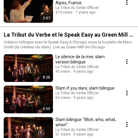
Alpes, France
La Tribut du Verbe Officiel
574 views
7 years ago
2:07
La Tribut du Verbe et le Speak Easy au Green Mill à
Chicago
Création bilingue avec le Speak Easy à Chicago sous la houlette de Marc
Smith (le créateur du slam). Live au Green Mill de Chicago
Le silence de la mer, slam
version bilingue
La Tribut du Verbe Officiel
43 views
9 years ago
8:26
Slam if you dare, slam bilingue
La Tribut du Verbe Officiel
63 views
9 years ago
4:50
Slam bilingue "Wich, who, what,
when"
La Tribut du Verbe Officiel
51 views
9 years ago