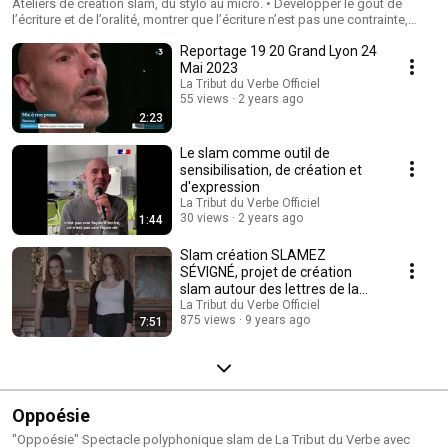
Ateliers de création slam, du stylo au micro. • Développer le goût de
l’écriture et de l’oralité, montrer que l’écriture n’est pas une contrainte,
qu’elle peut être un terrain de jeu et de création • Créer un climat favorable
Reportage 19 20 Grand Lyon 24
aux échanges et au respect de tous pour s’exprimer et échanger au sein
du groupe • Favoriser l’expression de soi, la verbalisation des émotions
Mai 2023
et des pensées • Acquérir de façon ludique des outils et des techniques
La Tribut du Verbe Officiel
d’écriture, connaître les principales figures de style et repérer les effets
55 views
2 years ago
rhétoriques et poétiques • Donner confiance, s’exposer au regard des
2:23
autres et se mettre en scène • Développer l’écoute, le style littéraire, la
créativité, l’imagination et la présence scénique de chaque participant
Le slam comme outil de
Les intervenants de La Tribut du Verbe sont labellisés « Slam à l’école » Ils
sensibilisation, de création et
ont un agrément National au titre des associations éducatives
d'expression
complémentaires de l'enseignement public
La Tribut du Verbe Officiel
30 views
2 years ago
1:44
Slam création SLAMEZ
SÉVIGNÉ, projet de création
slam autour des lettres de la
marquise de Sévigné
La Tribut du Verbe Officiel
875 views
9 years ago
7:51
Oppoésie
"Oppoésie" Spectacle polyphonique slam de La Tribut du Verbe avec