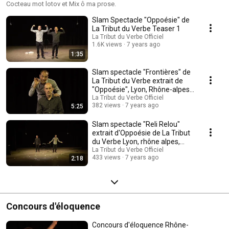
Cocteau mot lotov et Mix ô ma prose.
Slam Spectacle "Oppoésie" de
La Tribut du Verbe Teaser 1
La Tribut du Verbe Officiel
1.6K views
7 years ago
1:35
Slam spectacle "Frontières" de
La Tribut du Verbe extrait de
"Oppoésie", Lyon, Rhône-alpes,
France
La Tribut du Verbe Officiel
382 views
7 years ago
5:25
Slam spectacle "Reli Relou"
extrait d'Oppoésie de La Tribut
du Verbe Lyon, rhône alpes,
France
La Tribut du Verbe Officiel
433 views
7 years ago
2:18
Concours d'éloquence
Concours d'éloquence Rhône-