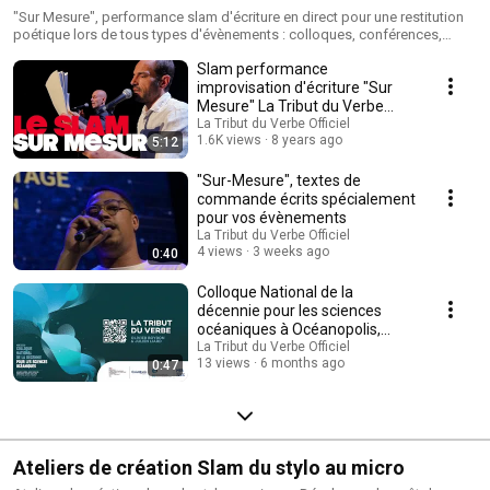
"Sur Mesure", performance slam d'écriture en direct pour une restitution
poétique lors de tous types d'évènements : colloques, conférences,
plénières, journées d'études, séminaires, etc...
Slam performance
improvisation d'écriture "Sur
Mesure" La Tribut du Verbe
Lyon Rhône-Alpes France
La Tribut du Verbe Officiel
1.6K views
8 years ago
5:12
"Sur-Mesure", textes de
commande écrits spécialement
pour vos évènements
La Tribut du Verbe Officiel
4 views
3 weeks ago
0:40
Colloque National de la
décennie pour les sciences
océaniques à Océanopolis,
2025. "L'eau c'est..."
La Tribut du Verbe Officiel
13 views
6 months ago
0:47
Ateliers de création Slam du stylo au micro