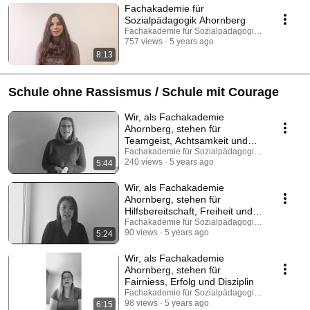
Fachakademie für
Sozialpädagogik Ahornberg
Fachakademie für Sozialpädagogik, Ahornberg
757 views
5 years ago
8:13
Schule ohne Rassismus / Schule mit Courage
Wir, als Fachakademie
Ahornberg, stehen für
Teamgeist, Achtsamkeit und
Selbstbewusstsein
Fachakademie für Sozialpädagogik, Ahornberg
240 views
5 years ago
5:44
Wir, als Fachakademie
Ahornberg, stehen für
Hilfsbereitschaft, Freiheit und
Akzeptanz
Fachakademie für Sozialpädagogik, Ahornberg
90 views
5 years ago
5:24
Wir, als Fachakademie
Ahornberg, stehen für
Fairniess, Erfolg und Disziplin
Fachakademie für Sozialpädagogik, Ahornberg
98 views
5 years ago
6:15