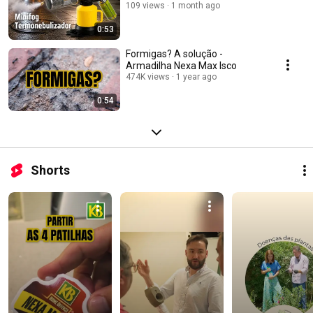
109 views
1 month ago
0:53
Formigas? A solução -
Armadilha Nexa Max Isco
474K views
1 year ago
0:54
Shorts