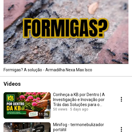
Formigas? A solução - Armadilha Nexa Max Isco
Videos
Conheça a KB por Dentro | A
Investigação e Inovação por
Trás das Soluções para o
Jardim
50 views
5 days ago
11:36
Minifog - termonebulizador
portátil