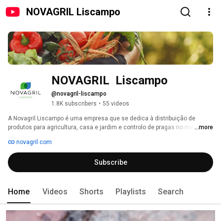
NOVAGRIL Liscampo
NOVAGRIL  Liscampo
@novagril-liscampo
1.8K subscribers
•
55 videos
A Novagril Liscampo é uma empresa que se dedica à distribuição de 
produtos para agricultura, casa e jardim e controlo de pragas no mercado 
...more
nacional há mais de 40 anos. 
novagril.com
Subscribe
Home
Videos
Shorts
Playlists
Search