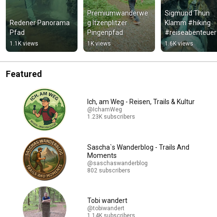
Premiumwanderwe
Sigmund Thun 
Redener Panorama 
g Itzenplitzer 
Klamm #hiking 
Pfad
Pingenpfad
#reiseabenteuer 
#österreich
1.1K views
1K views
1.6K views
Featured
Ich, am Weg - Reisen, Trails & Kultur
@IchamWeg
1.23K subscribers
Sascha`s Wanderblog - Trails And
Moments
@saschaswanderblog
802 subscribers
Tobi wandert
@tobiwandert
1.14K subscribers