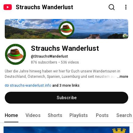
Strauchs Wanderlust
Strauchs Wanderlust
@StrauchsWanderlust
876 subscribers
•
536 videos
Über die Jahre hinweg haben wir hier für Euch unsere Wandertouren in 
Deutschland, Österreich, Spanien, Luxemburg und seit neustem auch 
...more
Frankreich festgehalten. 
strauchs-wanderlust.info
and 3 more links
Subscribe
Home
Videos
Shorts
Playlists
Posts
Search