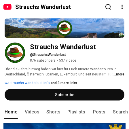
Strauchs Wanderlust
Strauchs Wanderlust
@StrauchsWanderlust
876 subscribers
•
537 videos
Über die Jahre hinweg haben wir hier für Euch unsere Wandertouren in 
Deutschland, Österreich, Spanien, Luxemburg und seit neustem auch 
...more
Frankreich festgehalten. 
strauchs-wanderlust.info
and 3 more links
Subscribe
Home
Videos
Shorts
Playlists
Posts
Search