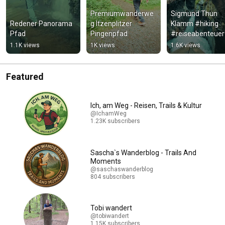
Premiumwanderwe
Sigmund Thun 
Redener Panorama 
g Itzenplitzer 
Klamm #hiking 
Pfad
Pingenpfad
#reiseabenteuer 
#österreich
1.1K views
1K views
1.6K views
Featured
Ich, am Weg - Reisen, Trails & Kultur
@IchamWeg
1.23K subscribers
Sascha`s Wanderblog - Trails And
Moments
@saschaswanderblog
804 subscribers
Tobi wandert
@tobiwandert
1.15K subscribers