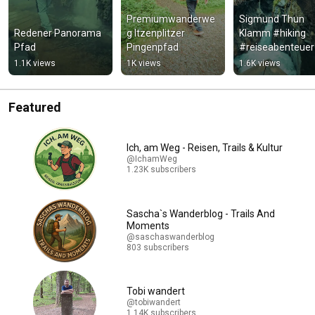
Premiumwanderwe
Sigmund Thun 
Redener Panorama 
g Itzenplitzer 
Klamm #hiking 
Pfad
Pingenpfad
#reiseabenteuer 
#österreich
1.1K views
1K views
1.6K views
Featured
Ich, am Weg - Reisen, Trails & Kultur
@IchamWeg
1.23K subscribers
Sascha`s Wanderblog - Trails And
Moments
@saschaswanderblog
803 subscribers
Tobi wandert
@tobiwandert
1.14K subscribers