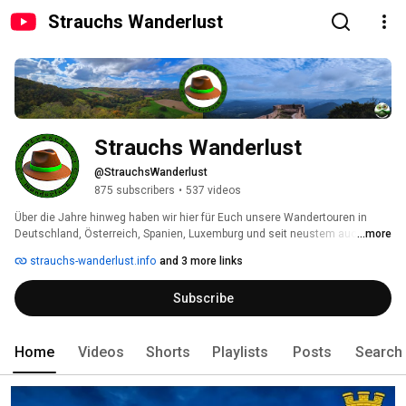
Strauchs Wanderlust
Strauchs Wanderlust
@StrauchsWanderlust
875 subscribers
•
537 videos
Über die Jahre hinweg haben wir hier für Euch unsere Wandertouren in 
Deutschland, Österreich, Spanien, Luxemburg und seit neustem auch 
...more
Frankreich festgehalten. 
strauchs-wanderlust.info
and 3 more links
Subscribe
Home
Videos
Shorts
Playlists
Posts
Search