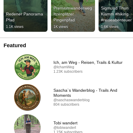
Premiumwanderweg 
Sigmund Thun 
Redener Panorama 
Itzenplitzer 
Klamm #hiking 
Pfad
Pingenpfad
#reiseabenteuer 
#österreich
1.1K views
1K views
1.6K views
Featured
Ich, am Weg - Reisen, Trails & Kultur
@IchamWeg
1.23K subscribers
Sascha`s Wanderblog - Trails And
Moments
@saschaswanderblog
804 subscribers
Tobi wandert
@tobiwandert
1.15K subscribers