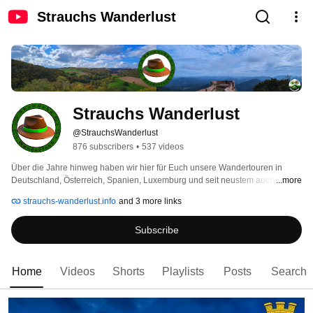
Strauchs Wanderlust
Strauchs Wanderlust
@StrauchsWanderlust
876 subscribers
•
537 videos
Über die Jahre hinweg haben wir hier für Euch unsere Wandertouren in 
Deutschland, Österreich, Spanien, Luxemburg und seit neustem auch 
...more
Frankreich festgehalten. 
strauchs-wanderlust.info
and 3 more links
Subscribe
Home
Videos
Shorts
Playlists
Posts
Search