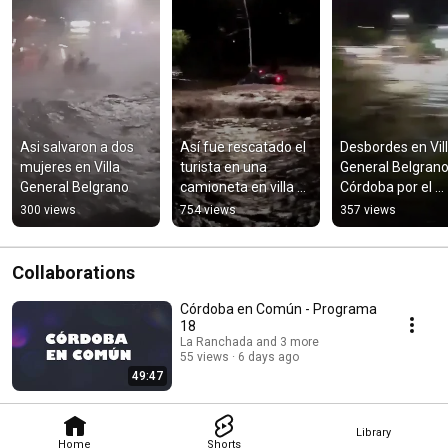
Asi salvaron a dos 
Así fue rescatado el 
Desbordes en Vill
mujeres en Villa 
turista en una 
General Belgrano,
General Belgrano
camioneta en villa 
Córdoba por el 
General Belgrano 
temporal
300 views
754 views
357 views
parte 1
Collaborations
Córdoba en Común - Programa
18
La Ranchada and 3 more
55 views
6 days ago
49:47
Library
Home
Shorts