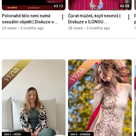
43:13
44:08
Polonahé tělo není nutně 
Čůrat můžeš, kojit nesmíš | 
sexuální objekt | Diskuze o 
Diskuze s ILONOU 
burlesce se ZORYOU BLUE / 
KLENÍKOVOU / 8.10.2025 / 
29 views
•
3 months ago
28 views
•
3 months ago
6.6.2024 / obnaŽENA
obnaŽENA