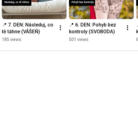
📍 7. DEN: Následuj, co 
📍 6. DEN: Pohyb bez 
tě táhne (VÁŠEŇ)
kontroly (SVOBODA)
185 views
501 views