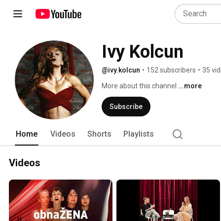
Ivy Kolcun
@ivy.kolcun
•
152 subscribers
•
35 vi
More about this channel
...more
Subscribe
Home
Videos
Shorts
Playlists
Videos