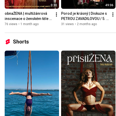
0:30
49:06
obnaŽENA | multižánrová 
Porod je krásný | Diskuze s 
inscenace o ženském těle a 
PETROU ZAVADILOVOU / 5. 5. 
emocích
2026 / obnaŽENA
76 views
•
1 month ago
31 views
•
2 months ago
Shorts