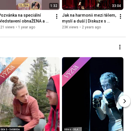
1:32
33:04
Pozvánka na speciální 
Jak na harmonii mezi tělem, 
představení obnaŽENA a 
myslí a duší | Diskuze s 
křest alba – oslavme 5 let 
HELENOU MÁSLOVOU / 
121 views
•
1 year ago
23K views
•
2 years ago
společně! 🎉
27.3.2024 / obnaŽENA