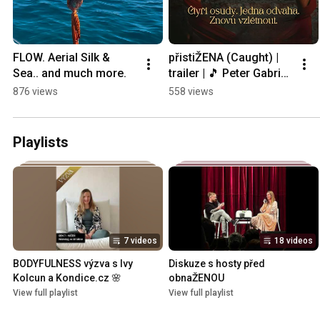
FLOW. Aerial Silk & 
přistiŽENA (Caught) | 
Sea.. and much more.
trailer | 🎵 Peter Gabriel 
(My Body Is A Cage)
876 views
558 views
Playlists
7 videos
18 videos
BODYFULNESS výzva s Ivy 
Diskuze s hosty před 
Kolcun a Kondice.cz 🌸
obnaŽENOU
View full playlist
View full playlist