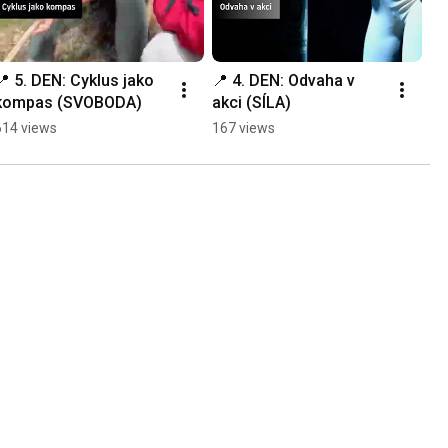
📍 5.⁠ ⁠DEN: Cyklus jako 
📍 4.⁠ ⁠DEN: Odvaha v 
kompas (SVOBODA)
akci (SÍLA)
614 views
167 views