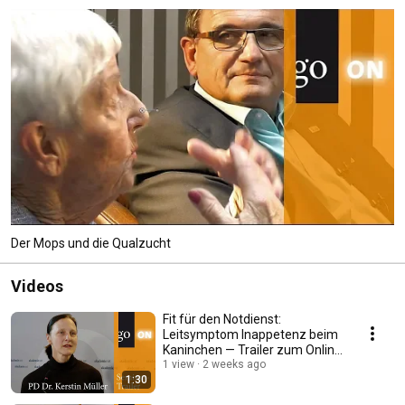
Der Mops und die Qualzucht
Videos
Fit für den Notdienst:
Leitsymptom Inappetenz beim
Kaninchen — Trailer zum Online
- Seminar
1 view
2 weeks ago
1:30