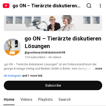
go ON – Tierärzte diskutieren
Lösungen
go ON – Tierärzte diskutieren 
Lösungen
@goontierarztediskutierenlo98
124 subscribers
•
66 videos
„go ON – Tierärzte diskutieren Lösungen“ ist ein Diskussionsforum der 
george & oslage Verlag und Medien GmbH in Berlin. Ines George und Ulrike 
...more
Oslage bieten Kommunikation und Fortbildung  für alle Akteure in der 
Instagram
and 1 more link
Veterinärmedizin. Mit ihrem Video-Kanal wollen sie die Debatten über 
aktuelle und wichtige Fragen der Tiermedizin und des Tierschutzes 
Subscribe
vorantreiben. 
Home
Videos
Playlists
Search