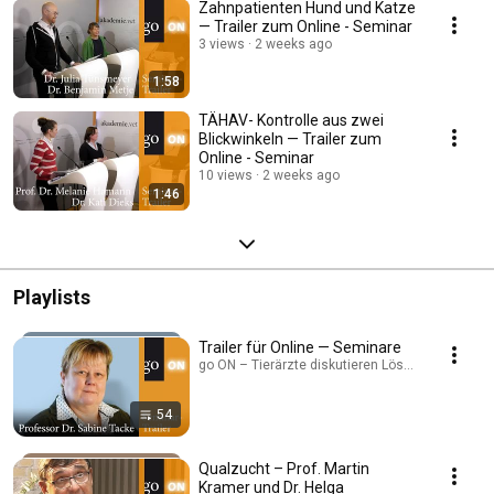
Zahnpatienten Hund und Katze
— Trailer zum Online - Seminar
3 views
2 weeks ago
1:58
TÄHAV- Kontrolle aus zwei
Blickwinkeln — Trailer zum
Online - Seminar
10 views
2 weeks ago
1:46
Playlists
Trailer für Online — Seminare
go ON – Tierärzte diskutieren Lösungen · Playlis
54
Qualzucht – Prof. Martin
Kramer und Dr. Helga