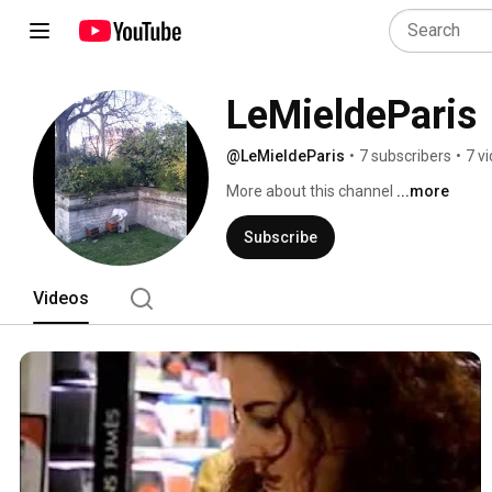
LeMieldeParis
@LeMieldeParis
•
7 subscribers
•
7 v
More about this channel
...more
Subscribe
Videos