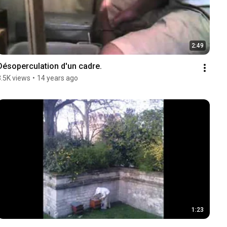
2:49
Désoperculation d'un cadre.
3.5K views
•
14 years ago
1:23