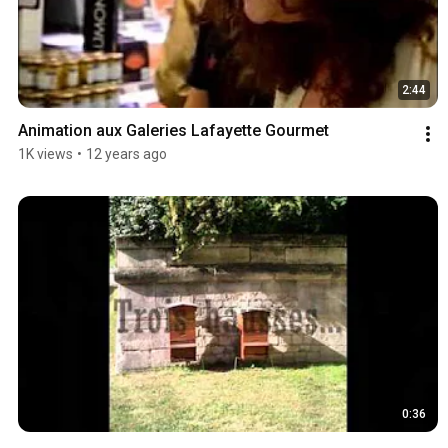
2:44
Animation aux Galeries Lafayette Gourmet
1K views
•
12 years ago
0:36