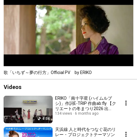
歌「いちず～夢の行方」Official PV by ERIKO
Videos
ERIKO「南十字星 (ハイムルブ
シ)」作詞E-TRIP 作曲ab:fly 【ク
リエートの冬まつり2026 出
演】w/Dance Zone Respect
134 views
6 months ago
4:34
天浜線 人と時代をつなぐ花のリ
レー・プロジェクトテーマソン