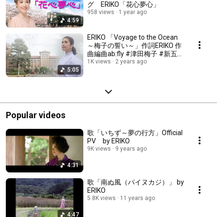
グ ERIKO「花心夢心」
958 views
1 year ago
4:59
ERIKO 「Voyage to the Ocean
～梅子の誓い～」作詞ERIKO 作
曲編曲ab:fly #津田梅子 #新五千
円札の顔 #偉人の名言 #津田塾
1K views
2 years ago
5:05
大学 #eriko #オリジナル曲
Popular videos
歌「いちず～夢の行方」Official
PV by ERIKO
9K views
9 years ago
4:31
歌「南ぬ風（パイヌカジ）」 by
ERIKO
5.8K views
11 years ago
4:47