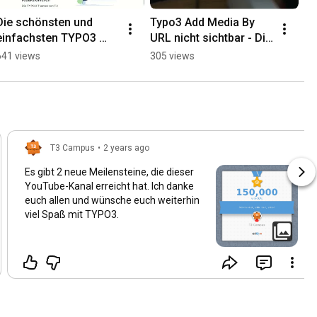
Die schönsten und 
Typo3 Add Media By 
einfachsten TYPO3 
URL nicht sichtbar - Die 
Templates #shorts
Ursachen
641 views
305 views
T3 Campus
•
2 years ago
Es gibt 2 neue Meilensteine, die dieser
YouTube-Kanal erreicht hat. Ich danke
euch allen und wünsche euch weiterhin
viel Spaß mit TYPO3.