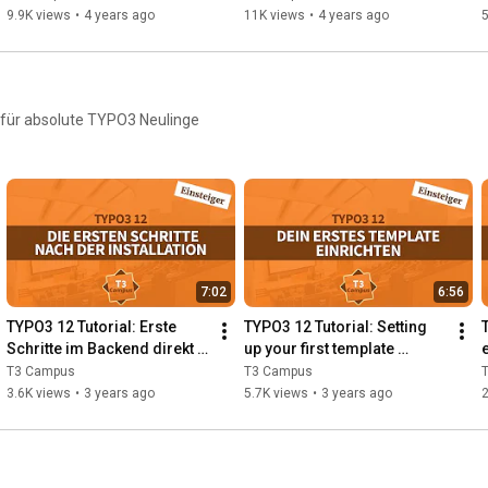
Egal, ob du ein Einsteiger oder Fortgeschrittener bist - bei mir 
9.9K views
•
4 years ago
11K views
•
4 years ago
5
lernst du das komplexe Content-Management-System TYPO3 
kennen, und zwar so einfach wie noch nie zuvor.

https://schulungen.t3campus.de/
e für absolute TYPO3 Neulinge
TYPO3 Templates und Extensions

Die schönsten und einfachsten TYPO3 Templates. Erstelle 
moderne Webseiten in TYPO3 innerhalb wenigen Minuten.

Jetzt NEU: Die erste TYPO3 Extensions wurde dem Portfolio 
hinzugefügt.

https://t3templates.de/
7:02
6:56
TYPO3 12 Tutorial: Erste 
TYPO3 12 Tutorial: Setting 
Infos über mich und meinen Projekten findest du auf meine 
Schritte im Backend direkt 
up your first template 
Webseite:

nach der Installation
extension in TYPO3
T3 Campus
T3 Campus
3.6K views
•
3 years ago
5.7K views
•
3 years ago
2
https://www.slavlee.de
-- 

Weitere Unterstützungen
