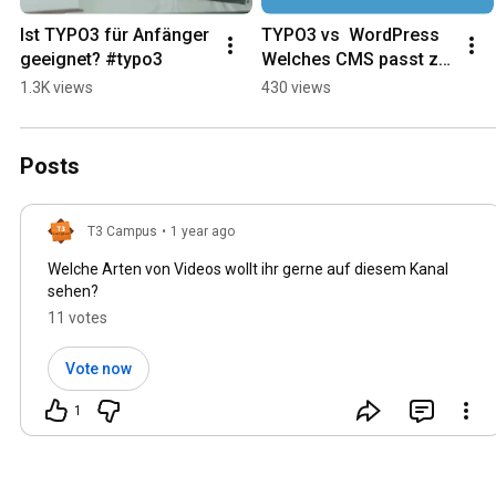
Ist TYPO3 für Anfänger 
TYPO3 vs  WordPress  
geeignet? #typo3
Welches CMS passt zu 
mir? #typo3 
1.3K views
430 views
#wordpress 
#youtubeshorts
Posts
T3 Campus
•
1 year ago
Welche Arten von Videos wollt ihr gerne auf diesem Kanal
sehen?
11 votes
Vote now
1