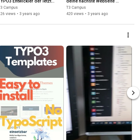
TYPO3 Entwickler der letzten 
deine nächste Webseite 
10+ Jahre
nutzen solltest
T3 Campus
T3 Campus
526 views
•
3 years ago
420 views
•
3 years ago