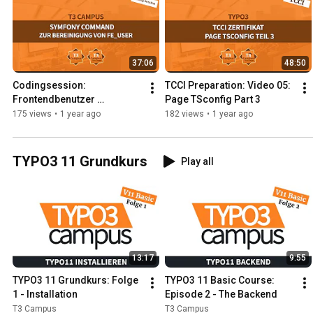
37:06
48:50
Codingsession: 
TCCI Preparation: Video 05: 
Frontendbenutzer 
Page TSconfig Part 3
entfernen, die sich noch nie 
175 views
•
1 year ago
182 views
•
1 year ago
eingeloggt haben
TYPO3 11 Grundkurs
Play all
13:17
9:55
TYPO3 11 Grundkurs: Folge 
TYPO3 11 Basic Course: 
1 - Installation
Episode 2 - The Backend
T3 Campus
T3 Campus