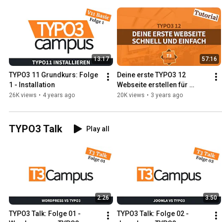
13:17
57:16
TYPO3 11 Grundkurs: Folge 
Deine erste TYPO3 12 
1 - Installation
Webseite erstellen für 
Einsteiger (Teil 1)
26K views
•
4 years ago
20K views
•
3 years ago
TYPO3 Talk
Play all
2:26
3:50
TYPO3 Talk: Folge 01 - 
TYPO3 Talk: Folge 02 - 