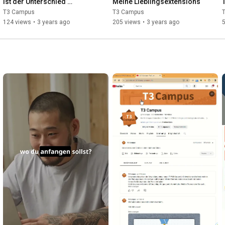
ist der Unterschied 
Meine Lieblingsextensions
zwischen LTS und ELTS?
T3 Campus
T3 Campus
124 views
•
3 years ago
205 views
•
3 years ago