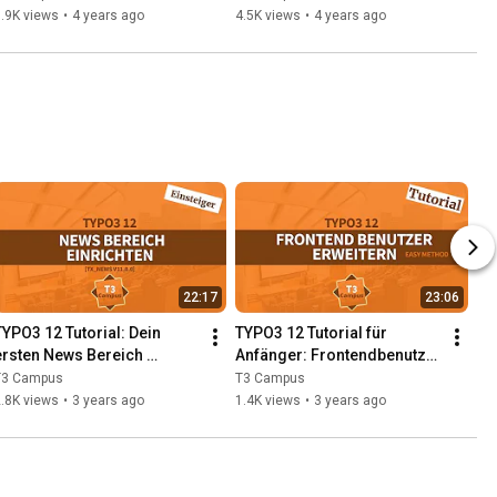
.9K views
•
4 years ago
4.5K views
•
4 years ago
22:17
23:06
TYPO3 12 Tutorial: Dein 
TYPO3 12 Tutorial für 
ersten News Bereich 
Anfänger: Frontendbenutzer 
erstellen mit News 11.0.0
in TYPO3 erweitern
T3 Campus
T3 Campus
.8K views
•
3 years ago
1.4K views
•
3 years ago