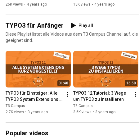
26K views
•
4 years ago
13K views
•
4 years ago
TYPO3 für Anfänger
Play all
Diese Playlist listet alle Videos aus dem T3 Campus Channel auf, di
geeignet sind.
31:48
16:58
TYPO3 für Einsteiger: Alle 
TYPO3 12 Tutorial: 3 Wege 
TYPO3 System Extensions 
um TYPO3 zu installieren
kurz vorgestellt
T3 Campus
T3 Campus
2.7K views
•
3 years ago
3.6K views
•
3 years ago
Popular videos