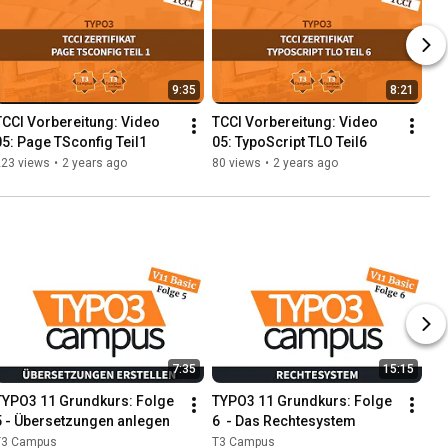
9:35
8:21
TCCI Vorbereitung: Video 
TCCI Vorbereitung: Video 
05: Page TSconfig Teil1
05: TypoScript TLO Teil6
223 views
•
2 years ago
80 views
•
2 years ago
7:35
15:15
TYPO3 11 Grundkurs: Folge 
TYPO3 11 Grundkurs: Folge 
5 - Übersetzungen anlegen
6  - Das Rechtesystem
T3 Campus
T3 Campus