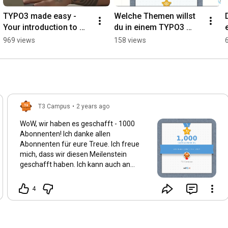
TYPO3 made easy - 
Welche Themen willst 
Your introduction to 
du in einem TYPO3 
extension development 
Kurs für 
969 views
158 views
#TYPO3 
Fortgeschrittene 
#WebDevelopment 
haben?
#Learning
T3 Campus
•
2 years ago
WoW, wir haben es geschafft - 1000
Abonnenten! Ich danke allen
Abonnenten für eure Treue. Ich freue
mich, dass wir diesen Meilenstein
geschafft haben. Ich kann auch an
dieser Stelle sagen, dass es bald wieder
mit weiteren Videos weitergeht. Ich
4
mache mir aktuell noch Gedanken über
das Gesamtkonzept vom T3 Campus.
Damit ich es weiter fortführen kann.
Vielen Dank nochmal an alle