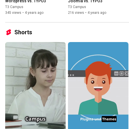
Wordpress vs. TYPO3
Joomla vs. TYPO3
T3 Campus
T3 Campus
345 views
•
4 years ago
216 views
•
4 years ago
Shorts