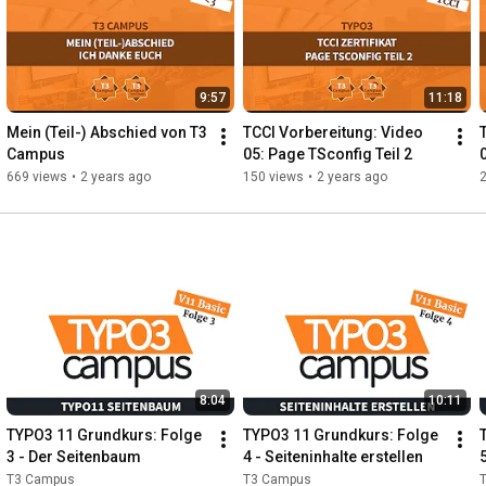
T3 Campus: Lernpfad für Redakteure - Schritt 1 - Komm ich 
zeige dir das Backend

9:57
11:18
Dieses Video gehört zur Schnellausbildung für TYPO3 
Mein (Teil-) Abschied von T3 
TCCI Vorbereitung: Video 
https://t3-campus.slavlee.de/ausbildu...
Campus
05: Page TSconfig Teil 2
669 views
•
2 years ago
150 views
•
2 years ago
https://t3-campus.slavlee.de/lernen/k...
In diesem Video zeige ich dir persönlich das TYPO3 Backend.

--

Kostenpflichtige Kurse

Wenn du tiefer in die Extension - Programmierung in TYPO3 
8:04
10:11
einsteigen willst, dann empfehle ich dir meine Onlinekurse. Für 
Einsteiger habe ich den Kurs:

TYPO3 11 Grundkurs: Folge 
TYPO3 11 Grundkurs: Folge 
3 - Der Seitenbaum
4 - Seiteninhalte erstellen
TYPO3 Onlineschule

T3 Campus
T3 Campus