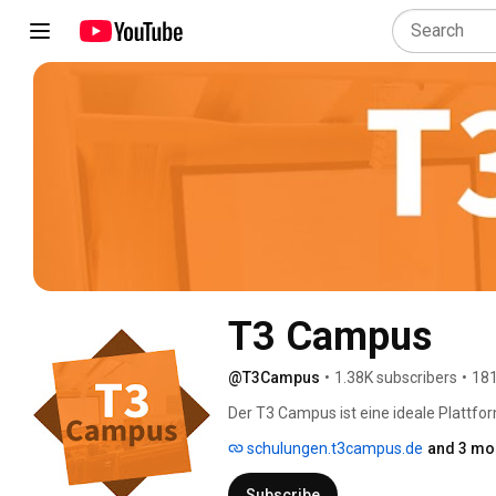
T3 Campus
@T3Campus
•
1.38K subscribers
•
181
Der T3 Campus ist eine ideale Plattfor
TYPO3 einarbeiten möchten. Hier finde
schulungen.t3campus.de
and 3 mor
und Entwickler. Außerdem gibt es Cod
andere Programmierhilfen und Tools. 
Subscribe