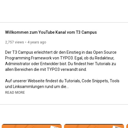
Willkommen zum YouTube Kanal vom T3 Campus
2,757 views
4 years ago
Der T3 Campus erleichtert dir den Einstieg in das Open Source 
Programming Framework von TYPO3. Egal, ob du Redakteur, 
Administrator oder Entwickler bist. Du findest hier Tutorials zu 
allen Bereichen die mit TYPO3 verwandt sind.

Auf unserer Webseite findest du Tutorials, Code Snippets, Tools 
und Linksammlungen rund um die

Webentwicklung mit TYPO3.

READ MORE
Ich freue mich, dich als mein neues Mitglied begrüßen zu 
dürfen und wünsche dir viel Spaß auf dem Kanal.

--

Kostenfreie Kurse und Inhalte
