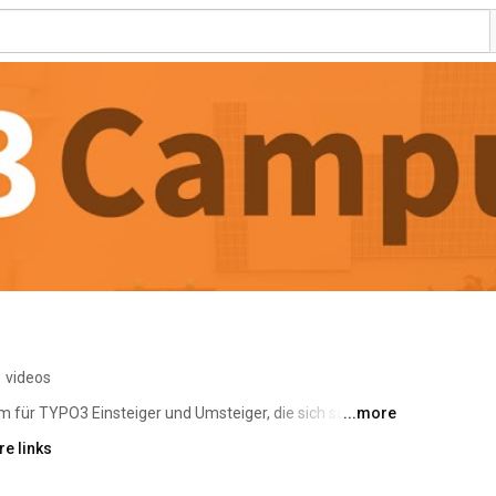
 videos
m für TYPO3 Einsteiger und Umsteiger, die sich schnell in 
...more
st Du Tutorials und Kurse für Redakteure, Integratoren 
e links
e-Snippets zu den gängigsten Aufgaben in TYPO3 sowie 