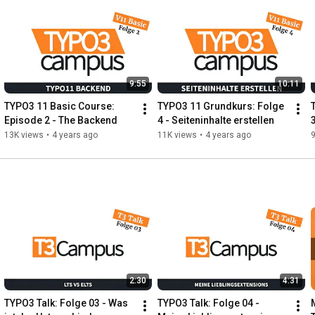
Du kannst mich unterstützen, indem du mein Kanal abonnierst 
und die Videos, die du magst immer einen Daumen hoch gibst 
und teilst. Darüber hinaus hilft es mir, wenn du auf Videos 
kommentierst.

9:55
10:11
Falls du noch mehr tun willst, dann kannst du mich auch 
TYPO3 11 Basic Course: 
TYPO3 11 Grundkurs: Folge 
finanziell unterstützen: 
https://paypal.me/slavlee/5
Episode 2 - The Backend
4 - Seiteninhalte erstellen
13K views
•
4 years ago
11K views
•
4 years ago
9
2:30
4:31
TYPO3 Talk: Folge 03 - Was 
TYPO3 Talk: Folge 04 - 