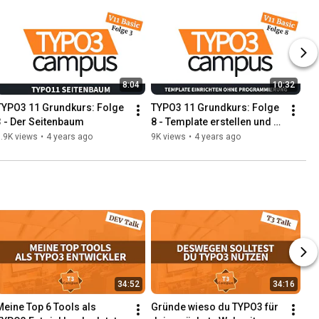
8:04
10:32
TYPO3 11 Grundkurs: Folge 
TYPO3 11 Grundkurs: Folge 
3 - Der Seitenbaum
8 - Template erstellen und 
einrichten ohne 
.9K views
•
4 years ago
9K views
•
4 years ago
Programmierkenntnisse
34:52
34:16
Meine Top 6 Tools als 
Gründe wieso du TYPO3 für 