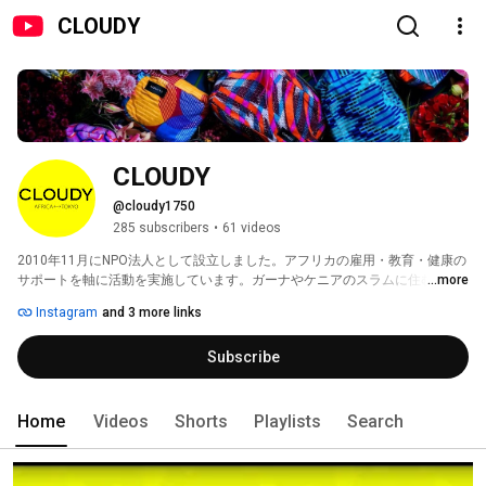
CLOUDY
CLOUDY
@cloudy1750
285 subscribers
•
61 videos
2010年11月にNPO法人として設立しました。アフリカの雇用・教育・健康の
サポートを軸に活動を実施しています。ガーナやケニアのスラムに住む子ど
...more
もたちの学校支援からはじまり、アフリカ現地に学校を建設し教育機会を創
Instagram
and 3 more links
出するとともに、自社縫製工場と職業訓練施設を運営し現地の女性や障害者
を中心とした雇用創出も行っています。今後10年間に10,000 人の女性たちと
Subscribe
障害者に対して雇用を、10,000人の子どもたちに教育の企画を、1,000万食
の給食を提供することを目指しています。 
Home
Videos
Shorts
Playlists
Search