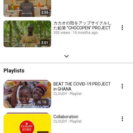
2:55
カカオの殻をアップサイクルし
た鉛筆 ”CHOCOPEN” PROJECT
300 views
10 months ago
3:01
Playlists
BEAT THE COVID-19 PROJECT
in GHANA
CLOUDY · Playlist
16
Collaboration
CLOUDY · Playlist