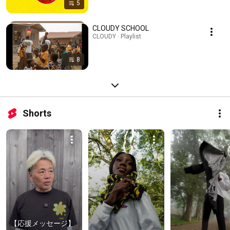
5
CLOUDY SCHOOL
CLOUDY · Playlist
8
Shorts
【応援メッセージ】