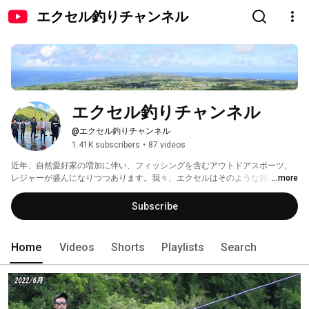
エクセル釣りチャンネル
エクセル釣りチャンネル
@エクセル釣りチャンネル
1.41K subscribers
•
87 videos
近年、自然愛好家の増加に伴い、フィッシングを含むアウトドアスポーツ、 
レジャーが盛んになりつつあります。我々、エクセルはそのような趣味を 持
...more
つ方々と共にエンジョイできたらと言う期待の基に商品作りを行っていま
す。 今後とも、"エクセル"をご愛用いただきますよう、宜しくお願い申し上
Subscribe
げます。 
Home
Videos
Shorts
Playlists
Search