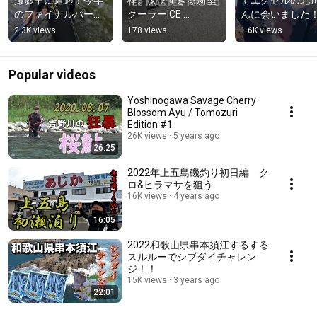
のファイナルパーフ
クーラーICE 
んに会いました
ェクション新型がめ
MASTER PRO#有限
2.3K views
178 views
1.6K views
ちゃくちゃカッコ良
会社エクセル#釣り#
すぎる件！
キャンプ#有限会社
エクセル #釣り#ア
Popular videos
ウトドア#クーラー
ボックス
Yoshinogawa Savage Cherry
Blossom Ayu / Tomozuri
Edition #1
26K views
5 years ago
26:25
2022年上五島磯釣り初日編 ク
ロ&ヒラマサを狙う
16K views
4 years ago
16:05
2022和歌山県串本須江するする
スルルーでシブダイチャレン
ジ！！
15K views
3 years ago
22:01