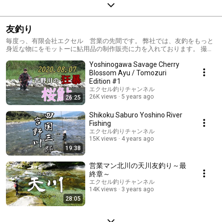
友釣り
毎度っ、有限会社エクセル 営業の先間です。 弊社では、友釣をもっと
身近な物にをモットーに鮎用品の制作販売に力を入れております。 撮影
や編集は全て弊社スタッフで行っております、まだまだ至らぬ処が多い
Yoshinogawa Savage Cherry
と思いますが、どうか温かい目でご視聴いただけると幸いです。
Blossom Ayu / Tomozuri
Edition #1
エクセル釣りチャンネル
26K views
5 years ago
26:25
Shikoku Saburo Yoshino River
Fishing
エクセル釣りチャンネル
15K views
4 years ago
19:38
営業マン北川の天川友釣り～最
終章～
エクセル釣りチャンネル
14K views
3 years ago
28:05