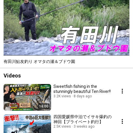
有田川鮎友釣り オマタの瀬＆ブドウ園
Videos
Sweetfish fishing in the
stunningly beautiful Ten River!!
3.2K views
8 days ago
16:00
四国愛媛県中泊でイサキ爆釣の
神回【プライベート釣行】
2.5K views
3 weeks ago