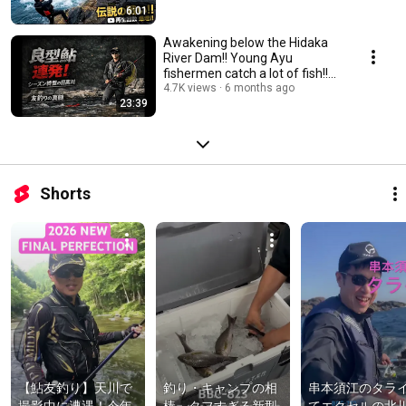
6:01
Awakening below the Hidaka
River Dam!! Young Ayu
fishermen catch a lot of fish!!
First new produc...
4.7K views
6 months ago
23:39
Shorts
【鮎友釣り】天川で
釣り・キャンプの相
串本須江のタラ
撮影中に遭遇！今年
棒。タフすぎる新型
てエクセルの北