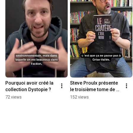
Pourquoi avoir créé la 
Steve Proulx présente 
collection Dystopie ?
le troisième tome de sa 
série Le Cratère
72 views
152 views