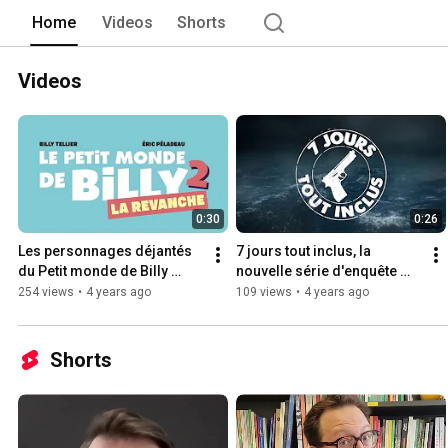
Home
Videos
Shorts
Videos
0:30
0:26
Les personnages déjantés 
7 jours tout inclus, la 
du Petit monde de Billy 
nouvelle série d'enquête 
Tellier sont de retour !
pour ados!
254 views
•
4 years ago
109 views
•
4 years ago
Shorts