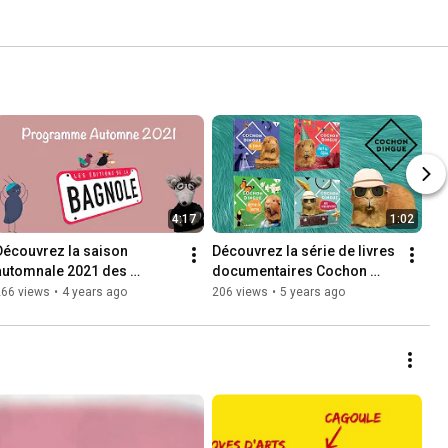
4:17
1:02
Découvrez la saison 
Découvrez la série de livres 
automnale 2021 des 
documentaires Cochon 
Éditions de la Bagnole!
Dingue !
266 views
•
4 years ago
206 views
•
5 years ago