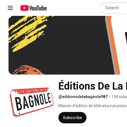
Éditions De La
@editionsdelabagnole987
•
134 subs
Maison d'édition de littérature jeuness
En Bagnole, c’est toujours un beau voya
Subscribe