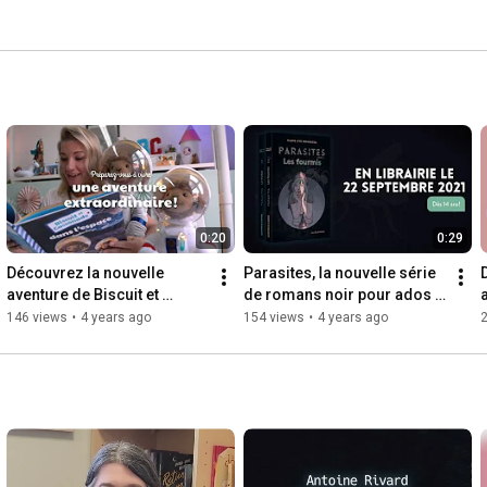
0:20
0:29
Découvrez la nouvelle 
Parasites, la nouvelle série 
aventure de Biscuit et 
de romans noir pour ados 
Cassonade dans l'espace!
écrite par Marie-Ève 
146 views
•
4 years ago
154 views
•
4 years ago
Bourassa.