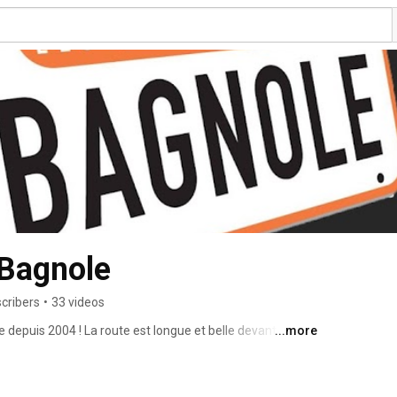
 Bagnole
cribers
•
33 videos
e depuis 2004 ! La route est longue et belle devant nous. 
...more
ge que l’on fait. 