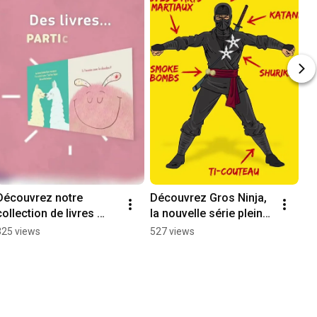
Découvrez notre 
Découvrez Gros Ninja, 
collection de livres 
la nouvelle série pleine 
tout-carton pour les 
d'humour à la Karaté 
325 views
527 views
jeunes enfants dès 18 
Kid!
mois!