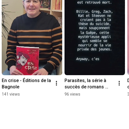
En crise - Éditions de la 
Parasites, la série à 
Bagnole
succès de romans 
noirs pour ados, par 
141 views
96 views
l'autrice Marie-Ève 
Bourassa.