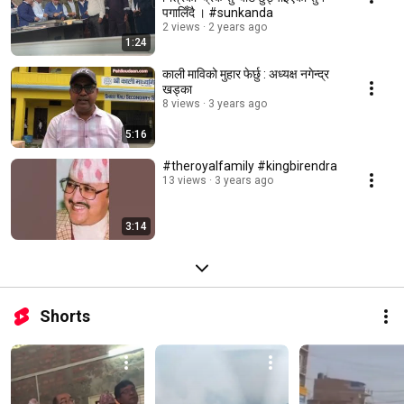
पगालिँदै । #sunkanda
2 views
2 years ago
1:24
काली माविको मुहार फेर्छु : अध्यक्ष नगेन्द्र
खड्का
8 views
3 years ago
5:16
#theroyalfamily #kingbirendra
13 views
3 years ago
3:14
Shorts