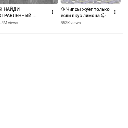
☠️ НАЙДИ 
🍋 Чипсы жуёт только 
ОТРАВЛЕННЫЙ 
если вкус лимона 🥴
СТАКАН в Роблокс! 
4.3M views
853K views
#roblox