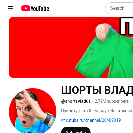
ШОРТЫ ВЛА
@shortsvladus
•
2.79M subscribers
•
Приветус, это Я - Владус! На этом к
прикольные, забавные и лучшие мом
rutube.ru/channel/26409019
Subscribe