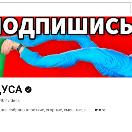
ДУСА
402 videos
анале собраны короткие, угарные, смешные, весёлые, 
...more
енты с моих каналов! 