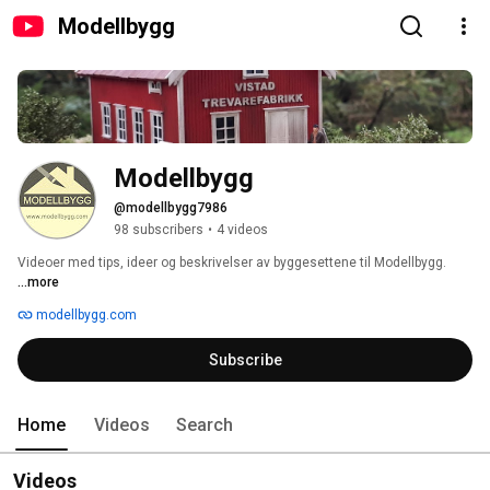
Modellbygg
Modellbygg
@modellbygg7986
98 subscribers
•
4 videos
Videoer med tips, ideer og beskrivelser av byggesettene til Modellbygg. 
...more
modellbygg.com
Subscribe
Home
Videos
Search
Videos