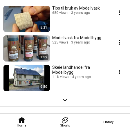
Tips til bruk av Modellvask
680 views
3 years ago
5:21
Modellvask fra Modellbygg
525 views
3 years ago
1:59
Skeie landhandel fra
Modellbygg
1.1K views
4 years ago
9:50
Library
Home
Shorts