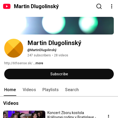
Martin Dlugolinský
Martin Dlugolinský
@MartinDlugolinský
247 subscribers
•
28 videos
http://6thsense.sk/ 
...more
Subscribe
Home
Videos
Playlists
Search
Videos
Koncert Zboru kostola
Kráľovnej rodiny v Bratislave -