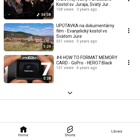
Kostol sv. Juraja, Svätý Jur
13.12.2019
108 views
3 years ago
56:08
UPÚTAVKA na dokumentárny
film - Evanjelický kostol vo
Svätom Jure
551 views
5 years ago
1:29
#4 HOW TO FORMAT MEMORY
CARD - GoPro - HERO7 Black
101 views
6 years ago
0:38
Library
Home
Shorts